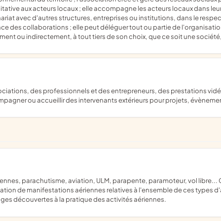
ualitative aux acteurs locaux ; elle accompagne les acteurs locaux dans 
tenariat avec d'autres structures, entreprises ou institutions, dans le resp
nce des collaborations ; elle peut déléguer tout ou partie de l'organisat
ent ou indirectement, à tout tiers de son choix, que ce soit une sociét
mpagner ou accueillir des intervenants extérieurs pour projets, évènement
sation de manifestations aériennes relatives à l'ensemble de ces types d'a
ages découvertes à la pratique des activités aériennes.