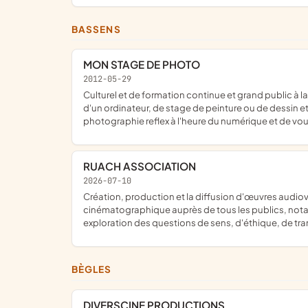
BASSENS
MON STAGE DE PHOTO
2012-05-29
culturel et de formation continue et grand public à la photographie, de proposer un ensemble de stage de photographie, de retouche photo, de l'apprentissage de l'utilisation
d'un ordinateur, de stage de peinture ou de dessin et
photographie reflex à l'heure du numérique et de vou
RUACH ASSOCIATION
2026-07-10
création, production et la diffusion d'œuvres audiovisuelles et cinématographiques à vocation culturelle et éducative ; promotion et vulgarisation de la culture
cinématographique auprès de tous les publics, notam
exploration des questions de sens, d'éthique, de tran
BÈGLES
DIVERSCINE PRODUCTIONS