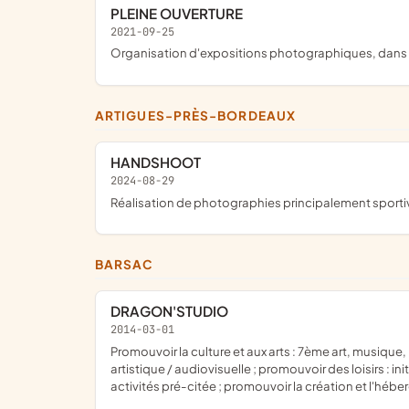
PLEINE OUVERTURE
2021-09-25
organisation d'expositions photographiques, dans l
ARTIGUES-PRÈS-BORDEAUX
HANDSHOOT
2024-08-29
réalisation de photographies principalement sporti
BARSAC
DRAGON'STUDIO
2014-03-01
promouvoir la culture et aux arts : 7ème art, musique, photographie, peinture, dessin, poésie, littérature, danse et tout savoir-faire... ; promouvoir l'action sociale et à l'éducation :
artistique / audiovisuelle ; promouvoir des loisirs : 
activités pré-citée ; promouvoir la création et l'hé