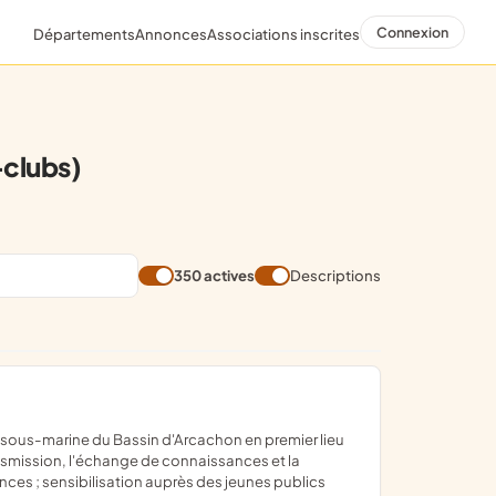
Connexion
Départements
Annonces
Associations inscrites
clubs)
350 actives
Descriptions
ransmission, l'échange de connaissances et la
nces ; sensibilisation auprès des jeunes publics