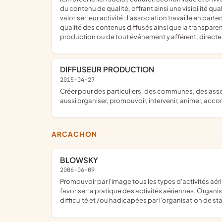
du contenu de qualité, offrant ainsi une visibilité q
valoriser leur activité ; l'association travaille en par
qualité des contenus diffusés ainsi que la transpare
production ou de tout événement y afférent, directem
DIFFUSEUR PRODUCTION
2015-04-27
créer pour des particuliers, des communes, des associations, des professionnels et des entrepreneurs, des prestations vidéos, graphiques, photographiques et musicales mais
aussi organiser, promouvoir, intervenir, animer, acco
ARCACHON
BLOWSKY
2006-06-09
Promouvoir par l'image tous les types d'activités aériennes, parachutisme, aviation, ULM, parapente, paramoteur, vol libre... Création de supports vidéo afin de valoriser et
favoriser la pratique des activités aériennes. Organi
difficulté et /ou hadicapées par l'organisation de st