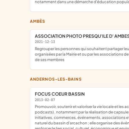
notamment dans une démarche d'éducation populaire 
AMBÈS
ASSOCIATION PHOTO PRESQU'ILE D' AMBE
2021-12-13
regrouper les personnes qui souhaitent partager leur passion pour la photographie et progresser dans cette activité;organiser des sorties thématiques;participer aux activités
organisées par la Mairie et ou par les associations 
de ses membres
ANDERNOS-LES-BAINS
FOCUS COEUR BASSIN
2013-02-07
promouvoir, soutenir et valoriser la vie locale et les acteurs du bassin nord d'arcachon à travers la création et la diffusion de contenus multimédias (textes, photos, vidéos,
podcasts) , notamment par la réalisation de capsules v
initiatives, commerces, événements, associations et 
naturel du bassin d'arcachon ; elle organise des événe
renforcer le lien social, culturel, économique et en