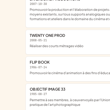
2007-10-30
promouvoir la production et l'élaboration de projets audiovisuels et cinématographiques; assurer la production (production déléguée, exécutive) et la distribution par tous les
moyens existants, sur tous supports analogiques ou n
formations et ateliers dans le domaine du cinéma et 
TWENTY ONE PROD
2008-05-21
réaliser des courts métrages vidéo
FLIP BOOK
1986-07-24
promouvoir le cinéma d'animation à des fins d'éducati
OBJECTIF IMAGE 33
1985-08-27
permettre à ses membres, à ceux envoyés par l'Union nationale des associations OBJECTIF IMAGE et par des services d'enseignement, de s'initier et de se perfectionner dans la
pratique de l'art photographique