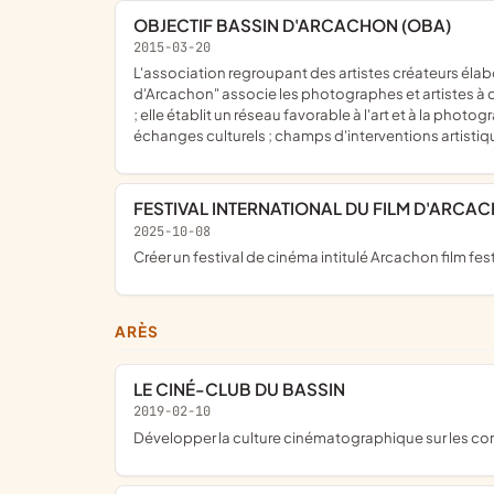
OBJECTIF BASSIN D'ARCACHON (OBA)
2015-03-20
l'association regroupant des artistes créateurs élabore des événements et des expositions ; elle sensibilise et apporte une médiation par des arts visuels ; "OBA Objectif Bassin
d'Arcachon" associe les photographes et artistes à d'
; elle établit un réseau favorable à l'art et à la pho
échanges culturels ; champs d'interventions artisti
FESTIVAL INTERNATIONAL DU FILM D'ARCA
2025-10-08
créer un festival de cinéma intitulé Arcachon film fest
ARÈS
LE CINÉ-CLUB DU BASSIN
2019-02-10
développer la culture cinématographique sur les 