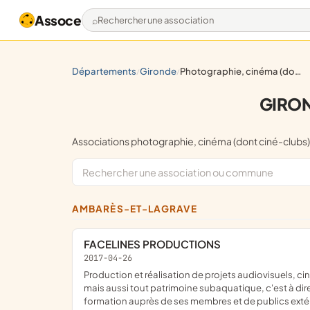
Assoce
Rechercher une association
départements
gironde
photographie, cinéma (dont ciné-clubs)
/
/
GIRON
Associations photographie, cinéma (dont ciné-cl
AMBARÈS-ET-LAGRAVE
FACELINES PRODUCTIONS
2017-04-26
production et réalisation de projets audiovisuels, cinématographiques et photographiques mettant en valeur la biodiversité sous-marine du Bassin d'Arcachon en premier lieu
mais aussi tout patrimoine subaquatique, c'est à dire
formation auprès de ses membres et de publics extéri