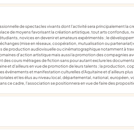
n place de moyens favorisant la création artistique, tout arts confondus,
ls, étudiants, novices en devenir et amateurs expérimentés ; le développe
échanges (mise en réseaux, coopération, mutualisation ou partenariat) e
tions de production audiovisuelle ou cinématographique notamment à t
omaines d'action artistique mais aussi la promotion des compagnies avec
ment des cours métrages de fiction sans pour autant exclure les documenta
taine et d'ailleurs en vue de promotion de leurs talents ; la production, co
es événements et manifestation culturelles d'Aquitaine et d'ailleurs plus 
itoriales et les élus au niveau local, départemental, national, européen, vo
dans ce cadre, l'association se positionnera en vue de faire des proposit