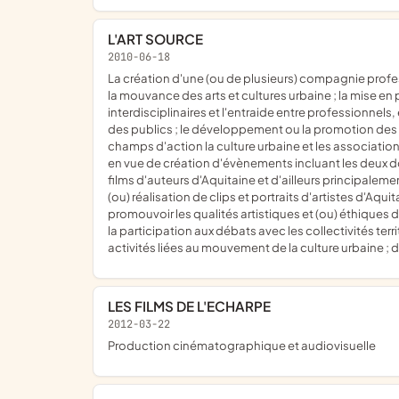
L'ART SOURCE
2010-06-18
la création d'une (ou de plusieurs) compagnie professionnelle de spectacles vivants dont l'activité sera principalement la création-production et diffusion de spectacles dans
la mouvance des arts et cultures urbaine ; la mise e
interdisciplinaires et l'entraide entre professionne
des publics ; le développement ou la promotion des 
champs d'action la culture urbaine et les associa
en vue de création d'évènements incluant les deux d
films d'auteurs d'Aquitaine et d'ailleurs principale
(ou) réalisation de clips et portraits d'artistes d'Aqui
promouvoir les qualités artistiques et (ou) éthiques d
la participation aux débats avec les collectivités terr
activités liées au mouvement de la culture urbaine ; 
LES FILMS DE L'ECHARPE
2012-03-22
production cinématographique et audiovisuelle