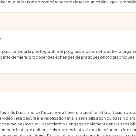
; mutualisation de compétences et de ressources ainsi que l'entraide 
S
de cette dernière; proposer des échanges de pratiques photographiques; 
idéo ; elle oeuvre à la valorisation et à la sensibilisation du bassin d'arc
patrimoines locaux ; l'association s'engage également dans la sensibili
ments festifs et culturels tels que des festivals ou des séances de cinéma
vironnemental du territoire ; l'association crée et gère des réseaux soci