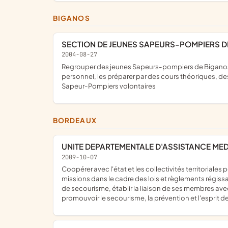
BIGANOS
SECTION DE JEUNES SAPEURS-POMPIERS 
2004-08-27
regrouper des jeunes Sapeurs-pompiers de Biganos, Marcheprime et Mios et leur esprit de dévouement, leur assurer une formation civique et théorique enrichissante sur le plan
personnel, les préparer par des cours théoriques, de
Sapeur-Pompiers volontaires
BORDEAUX
UNITE DEPARTEMENTALE D'ASSISTANCE ME
2009-10-07
coopérer avec l'état et les collectivités territoriales pour participer aux missions de protection et de sécurité civiles pour organiser, assurer, faire assurer ou participer à des
missions dans le cadre des lois et règlements régissa
de secourisme, établir la liaison de ses membres ave
promouvoir le secourisme, la prévention et l'esprit de