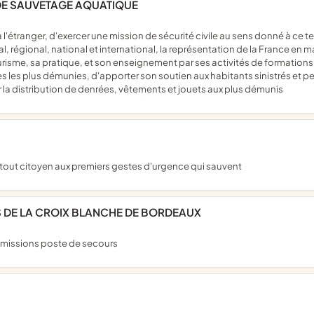
T DE SAUVETAGE AQUATIQUE
, régional, national et international, la représentation de la France en mat
urisme, sa pratique, et son enseignement par ses activités de formations,
s les plus démunies, d'apporter son soutien aux habitants sinistrés et p
r la distribution de denrées, vêtements et jouets aux plus démunis
nt tout citoyen aux premiers gestes d'urgence qui sauvent
S DE LA CROIX BLANCHE DE BORDEAUX
s missions poste de secours