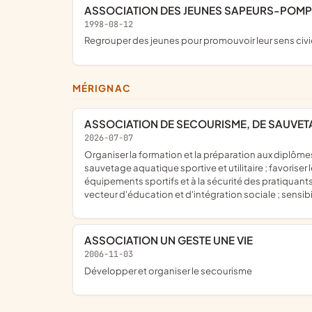
ASSOCIATION DES JEUNES SAPEURS-POMPI
1998-08-12
regrouper des jeunes pour promouvoir leur sens civi
MÉRIGNAC
ASSOCIATION DE SECOURISME, DE SAUVET
2026-07-07
organiser la formation et la préparation aux diplômes liés au secourisme et au sauvetage aquatique auprès des professionnels et des citoyens ; faire pratiquer la natation de
sauvetage aquatique sportive et utilitaire ; favorise
équipements sportifs et à la sécurité des pratiquant
vecteur d'éducation et d'intégration sociale ; sensib
ASSOCIATION UN GESTE UNE VIE
2006-11-03
développer et organiser le secourisme