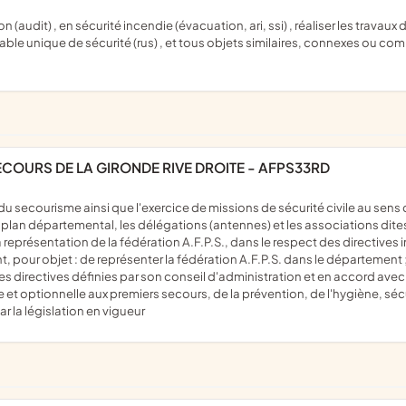
sable unique de sécurité (rus) , et tous objets similaires, connexes ou co
ECOURS DE LA GIRONDE RIVE DROITE - AFPS33RD
 plan départemental, les délégations (antennes) et les associations dites
représentation de la fédération A.F.P.S., dans le respect des directives 
, pour objet : de représenter la fédération A.F.P.S. dans le département ;
 directives définies par son conseil d'administration et en accord avec 
 optionnelle aux premiers secours, de la prévention, de l'hygiène, sécur
r la législation en vigueur