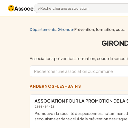
Assoce
Rechercher une association
départements
gironde
prévention, formation, cours de secourisme
/
/
GIRONDE
Associations prévention, formation, cours de se
ANDERNOS-LES-BAINS
ASSOCIATION POUR LA PROMOTION DE LA S
2008-04-18
promouvoir la sécurité des personnes, notamment des travailleurs ; dispense ou fait dispenser des formations à la sécurité, plus particulièrement dans le domaine du sauvetage
secourisme et dans celui de la prévention des risques 