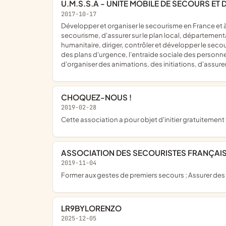
U.M.S.S.A - UNITE MOBILE DE SECOURS E
2017-10-17
développer et organiser le secourisme en France et à l'étranger, d'exercer une mission de sécurité civile au sens donné à ce terme par la législation en vigueur, d'enseigner le
secourisme, d'assurer sur le plan local, départemental
humanitaire, diriger, contrôler et développer le seco
des plans d'urgence, l'entraide sociale des personne
d'organiser des animations, des initiations, d'assure
CHOQUEZ-NOUS !
2019-02-28
cette association a pour objet d'initier gratuiteme
ASSOCIATION DES SECOURISTES FRANÇAI
2019-11-04
former aux gestes de premiers secours ; Assurer de
LR9BYLORENZO
2025-12-05