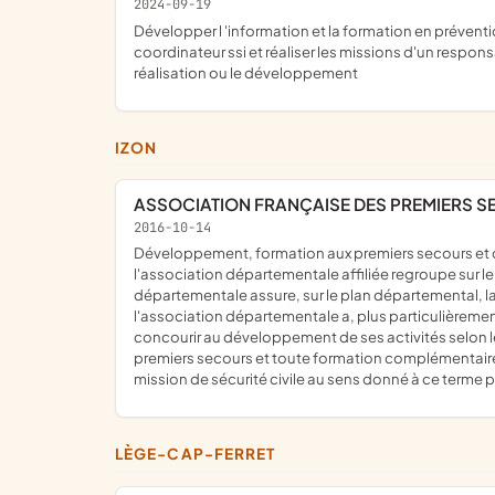
2024-09-19
développer l 'information et la formation en prévention (audit) , en sécurité incendie (évacuation, ari, ssi) , réaliser les travaux de conception, de réalisation et réception du
coordinateur ssi et réaliser les missions d'un respon
réalisation ou le développement
IZON
ASSOCIATION FRANÇAISE DES PREMIERS S
2016-10-14
développement, formation aux premiers secours et du secourisme ainsi que l'exercice de missions de sécurité civile au sens donné à ce terme par la législation en vigueur ;
l'association départementale affiliée regroupe sur le
départementale assure, sur le plan départemental, la 
l'association départementale a, plus particulièrement
concourir au développement de ses activités selon les
premiers secours et toute formation complémentaire et
mission de sécurité civile au sens donné à ce terme pa
LÈGE-CAP-FERRET