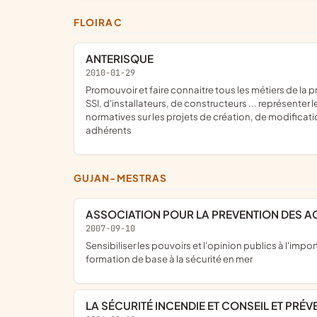
FLOIRAC
ANTERISQUE
2010-01-29
promouvoir et faire connaitre tous les métiers de la prévention incendie tels que les métiers de bureaux d'études, de préventionnistes, d'organismes agrées, de coordinateurs
SSI, d'installateurs, de constructeurs ... représente
normatives sur les projets de création, de modificati
adhérents
GUJAN-MESTRAS
ASSOCIATION POUR LA PREVENTION DES A
2007-09-10
sensibiliser les pouvoirs et l'opinion publics à l'importance d'une formation de base à la sécurité en mer pour les marins à la plaisance; permettre à ces derniers d'accéder à une
formation de base à la sécurité en mer
LA SÉCURITÉ INCENDIE ET CONSEIL ET PRÉV