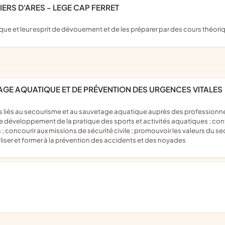
ERS D'ARES - LEGE CAP FERRET
que et leur esprit de dévouement et de les préparer par des cours théor
AGE AQUATIQUE ET DE PRÉVENTION DES URGENCES VITALES
r le développement de la pratique des sports et activités aquatiques ; con
s ; concourir aux missions de sécurité civile ; promouvoir les valeurs 
iliser et former à la prévention des accidents et des noyades