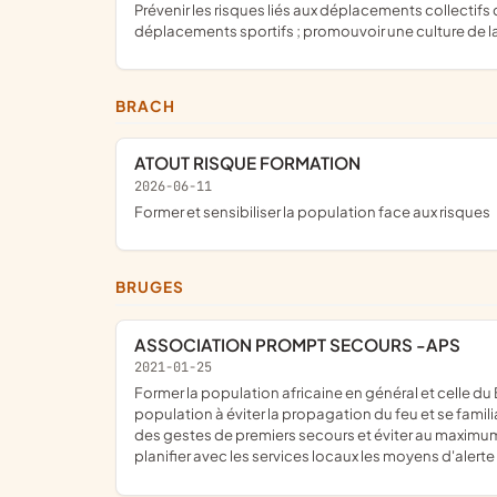
prévenir les risques liés aux déplacements collectifs dans le cadre des activités sportives associatives ; sensibiliser les publics aux enjeux de sécurité dans l'organisation des
déplacements sportifs ; promouvoir une culture de la
BRACH
ATOUT RISQUE FORMATION
2026-06-11
former et sensibiliser la population face aux risques
BRUGES
ASSOCIATION PROMPT SECOURS -APS
2021-01-25
former la population africaine en général et celle du Bénin en particulier aux gestes de premiers secours et incendie ; prévention et évaluation des risques de sécurité ; former la
population à éviter la propagation du feu et se famil
des gestes de premiers secours et éviter au maximum 
planifier avec les services locaux les moyens d'alerte 