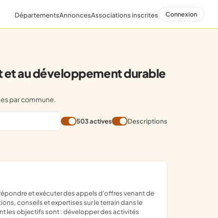
Connexion
Départements
Annonces
Associations inscrites
nt et au développement durable
pées par commune.
503 actives
Descriptions
ons, conseils et expertises sur le terrain dans le
 les objectifs sont : développer des activités