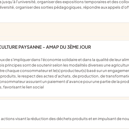
usqu'à l'université, organiser des expositions temporaires et des colloqu
odiversité, organiser des sorties pédagogiques, répondre aux appels d'of
ICULTURE PAYSANNE - AMAP DU 3ÈME JOUR
rois principes sont de soutenir selon les modalités diverses une agricul
tre chaque consommateur et le(s) producteur(s) basé sur un engagement 
 produits, le respect des actes d'achats, de production, de transformati
e consommateur assurant un paiement d'avance pour une partie de la produ
 favorisant le lien social
 des actions visant la réduction des déchets produits et en impulsant 