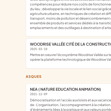
compétences pour réduire nos coûts de fonctionnement
du lieu ; développer la vie locale et le lien social 
agriculture urbaine, en techniques de création et diffu
transport, moins de pollution et désencombrement des 
ensemble de produits et services dédiés à la transiti
emplacements et des outillages à destination d'artis
WOODRISE VALLÉE CITÉ DE LA CONSTRUC
2025-03-10
mettre en oeuvre l'écosystème Woodrise Vallée sur le sujet de la construction bois et biosourcé durable ; animer l'association rechercher des financements ; mettre en oeuvre et
opérer la plateforme technologique de Woodrise Vall
ASQUES
NEA ( NATURE EDUCATION ANIMATION)
2021-12-09
démocratisation et l'accès aux loisirs et aux vacances pour tous ; tes par le biais de la mise en place et l'animation de projet d'éducation populaire ; Ces projets prendront la forme
de : L'organisation, l'accompagnement à la création, l
d'évènements liées à la pratique et aux valeurs port