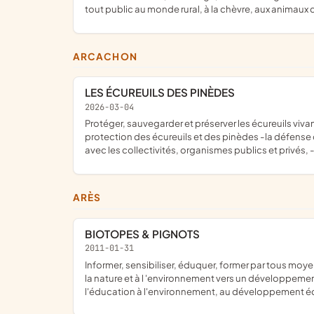
tout public au monde rural, à la chèvre, aux animaux 
ARCACHON
LES ÉCUREUILS DES PINÈDES
2026-03-04
protéger, sauvegarder et préserver les écureuils vivant dans les pinèdes, ainsi que de leur habitat naturel L'association agit notamment sur: -la sensibilisation du public à la
protection des écureuils et des pinèdes -la défense d
avec les collectivités, organismes publics et privés
ARÈS
BIOTOPES & PIGNOTS
2011-01-31
informer, sensibiliser, éduquer, former par tous moyens appropriés des citoyens concernés et responsables de leur environnement ; faire progresser et promouvoir l'éducation à
la nature et à l 'environnement vers un développement
l'éducation à l'environnement, au développement éc