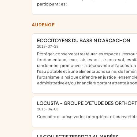
participant ; es ;
AUDENGE
ECOCITOYENS DU BASSIN D'ARCACHON
2010-07-28
protéger, conserver et restaurer les espaces, ressources, milieux et habitats naturels, les espèces animales et végétales, la biodiversité et les équilibres écologiques
fondamentaux, l'eau, l'air, les sols, le sous-sol, les s
randonnée, promouvoir la découverte et l'accès à la 
l'eau potable et à une alimentations saine, de l'amén
l'urbanisme, ainsi que défendre en justice l'ensembl
administrative et/ou financière portant attente à son
LOCUSTA - GROUPE D'ETUDE DES ORTHOPTÈ
2015-04-08
connaître et préserver les orthoptères et les inverté
LE COLLECTIF TERRITORIAL MARÉES