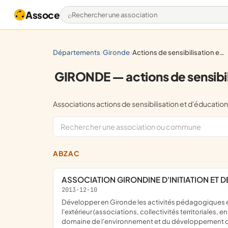
Assoce
Rechercher une association
départements
gironde
actions de sensibilisation et d'éducation à l'environnement et au développement durable
/
/
GIRONDE — actions de sensibil
Associations actions de sensibilisation et d'éduc
ABZAC
ASSOCIATION GIRONDINE D'INITIATION ET 
2013-12-10
développer en Gironde les activités pédagogiques et de vulgarisation scientifique de thèmes ayant trait à l'environnement ; répondre et exécuter des appels d'offres venant de
l'extérieur (associations, collectivités territoriales,
domaine de l'environnement et du développement dura