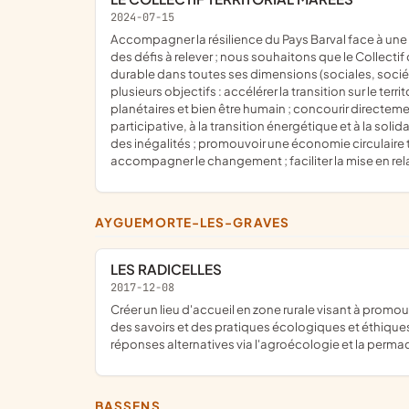
2024-07-15
accompagner la résilience du Pays Barval face à une nécessité d'adaptation ; c'est par une approche systémique des enjeux que nous agissons pour une transition à la hauteur
des défis à relever ; nous souhaitons que le Collectif
durable dans toutes ses dimensions (sociales, sociét
plusieurs objectifs : accélérer la transition sur le te
planétaires et bien être humain ; concourir direct
participative, à la transition énergétique et à la soli
des inégalités ; promouvoir une économie circulaire 
accompagner le changement ; faciliter la mise en relat
AYGUEMORTE-LES-GRAVES
LES RADICELLES
2017-12-08
créer un lieu d'accueil en zone rurale visant à promouvoir et encourager une simplicité de vie en accord avec l'environnement, favoriser le partage, l'échange et la transmission
des savoirs et des pratiques écologiques et éthiques
réponses alternatives via l'agroécologie et la perma
BASSENS