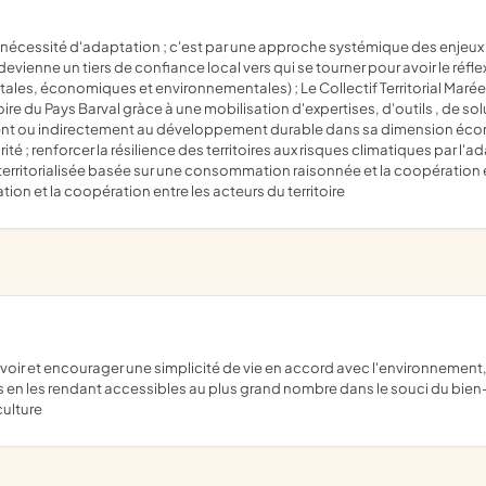
 devienne un tiers de confiance local vers qui se tourner pour avoir le ré
ales, économiques et environnementales) ; Le Collectif Territorial Marée
rritoire du Pays Barval gràce à une mobilisation d'expertises, d'outils , de 
ement ou indirectement au développement durable dans sa dimension éc
darité ; renforcer la résilience des territoires aux risques climatiques par
territorialisée basée sur une consommation raisonnée et la coopération en
ion et la coopération entre les acteurs du territoire
 en les rendant accessibles au plus grand nombre dans le souci du bien-v
culture