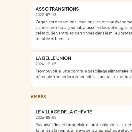
ASSO TRANSITIONS
2022-07-13
organiser des actions, réunions, salons ou événementiel ou artistique qui soutiennent le développement durable et humain, la solidarité, l'éthique et les inégalités économiques
; lancer un média, journal, presse, vidéos et magazi
créer du lien entre les personnes dans le milieu prof
durable et humain
LA BELLE UNION
2024-12-05
promouvoir la lutte contre le gaspillage alimentaire ; sensibiliser le public aux enjeux du gaspillage alimentaire et à une consommation responsable ; aider les familles les plus
démunie à accéder a la sécurité alimentaire ; mettre
AMBÈS
LE VILLAGE DE LA CHÈVRE
2026-05-05
favoriser l'insertion sociale et professionnelle, la remobilisation et la découverte des métiers agricoles et ruraux ; promouvoir la valorisation paysanne, la transmission des savoir-
faire liés à la ferme, à l'élevage, au maraîchage et au 