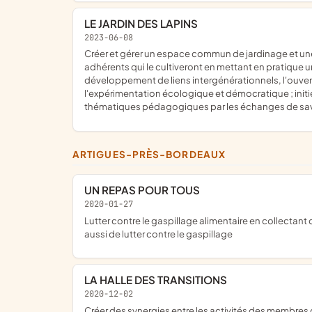
LE JARDIN DES LAPINS
2023-06-08
créer et gérer un espace commun de jardinage et une cabane de jardin, comme lieu de convivialité, de partage et de respect mutuel ; gérer et animer en commun l'espace par les
adhérents qui le cultiveront en mettant en pratique u
développement de liens intergénérationnels, l'ouvertu
l'expérimentation écologique et démocratique ; init
thématiques pédagogiques par les échanges de savoi
ARTIGUES-PRÈS-BORDEAUX
UN REPAS POUR TOUS
2020-01-27
lutter contre le gaspillage alimentaire en collectant des aliments pour les distribuer ensuite aux plus démunis ; à la fois, répondre à l'urgence sociale par l'aide alimentaire mais
aussi de lutter contre le gaspillage
LA HALLE DES TRANSITIONS
2020-12-02
créer des synergies entre les activités des membres de l'association afin de développer des projets d'innovation sociale et environnementale ; mutualiser des moyens et