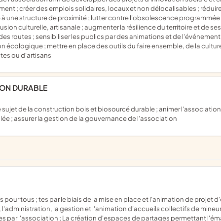
 ; créer des emplois solidaires, locaux et non délocalisables ; réduire
grâce à une structure de proximité ; lutter contre l'obsolescence progra
sion culturelle, artisanale ; augmenter la résilience du territoire et de se
routes ; sensibiliser les publics par des animations et de l'événementie
on écologique ; mettre en place des outils du faire ensemble, de la cultur
tes ou d'artisans
TION DURABLE
ée ; assurer la gestion de la gouvernance de l'association
'administration, la gestion et l'animation d'accueils collectifs de mineurs
ées par l'association ; La création d'espaces de partages permettant l'ém