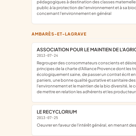
pédagogiques à destination des classes maternelles j
public à la protection de l'environnement et à sa bi
concernant l'environnement en général
AMBARÈS-ET-LAGRAVE
ASSOCIATION POUR LE MAINTIEN DE L'AGR
2013-07-24
regrouper des consommateurs conscients et désireux de s'impliquer dans l'économie solidaire et dans la qualité de leur alimentation, de respecter et faire respecter les
principes de la charte d'Alliance Provence dont les t
écologiquement saine, de passer un contrat écrit en
paniers, une bonne qualité gustative et sanitaire des
l'environnement et le maintien de la bio diversité, l
de mettre en relation les adhérents et les producteurs,
LE RECYCLORIUM
2013-07-25
oeuvrer en faveur de l'intérêt général, en menant