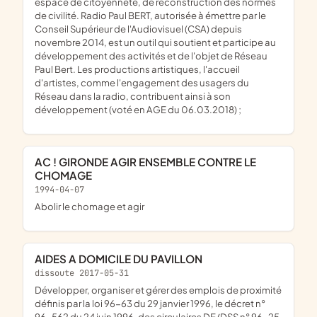
espace de citoyenneté, de reconstruction des normes
de civilité. Radio Paul BERT, autorisée à émettre par le
Conseil Supérieur de l'Audiovisuel (CSA) depuis
novembre 2014, est un outil qui soutient et participe au
développement des activités et de l'objet de Réseau
Paul Bert. Les productions artistiques, l'accueil
d'artistes, comme l'engagement des usagers du
Réseau dans la radio, contribuent ainsi à son
développement (voté en AGE du 06.03.2018) ;
AC ! GIRONDE AGIR ENSEMBLE CONTRE LE
CHOMAGE
1994-04-07
abolir le chomage et agir
AIDES A DOMICILE DU PAVILLON
dissoute 2017-05-31
développer, organiser et gérer des emplois de proximité
définis par la loi 96-63 du 29 janvier 1996, le décret n°
96-562 du 24 juin 1996, des circulaires DE/DSS n° 96-25