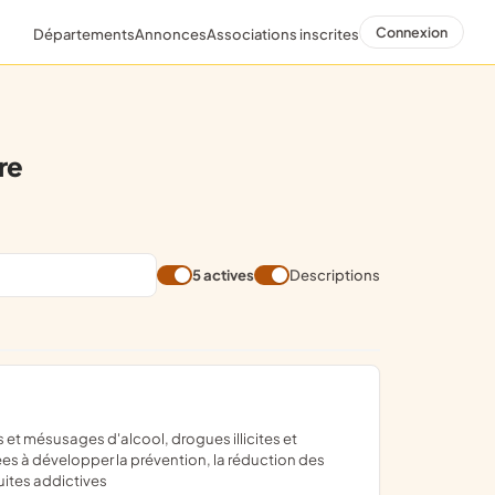
Connexion
Départements
Annonces
Associations inscrites
re
5 actives
Descriptions
es à développer la prévention, la réduction des
uites addictives