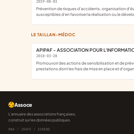
2019-08-03
prévention de risques d'accidents, organisation d'événements et promotion de la pratique des capitaines de soirée , et tous objets similaires, connexes ou complémentaires ou
susceptibles d'en favoriser la réalisation ou le dév
LE TAILLAN-MÉDOC
APIPAF - ASSOCIATION POUR L'INFORMATI
2018-03-28
promouvoir des actions de sensibilisation et de prévention sur l'alcoolisation festive. Dans ce cadre, elle pourra être amenée à proposer des animations et à assurer des
prestations dont les frais de mise en place et d'orga
Assoce
L'annuaire des associations françaises,
construit sur les données publiques.
RNA
/
JOAFE
/
SIRENE