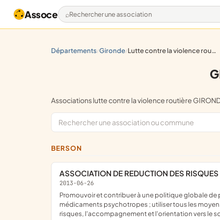
Assoce
Rechercher une association
départements
gironde
lutte contre la violence routière
/
/
G
Associations lutte contre la violence routière GI
BERSON
ASSOCIATION DE REDUCTION DES RISQUES 
2013-06-26
promouvoir et contribuer à une politique globale de prévention des risques et des dommages des usages, usages détournés et mésusages d'alcool, drogues illicites et
médicaments psychotropes ; utiliser tous les moyens 
risques, l'accompagnement et l'orientation vers le s