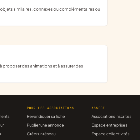
R
POUR LES ASSOCIATIONS
ASSOCE
ments
Revendiquer sa fiche
Associations inscrites
ur
Publier une annonce
Espace entreprises
s
Créer un réseau
Espace collectivités