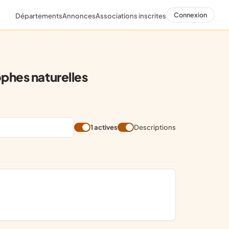
Connexion
Départements
Annonces
Associations inscrites
phes naturelles
1 actives
Descriptions