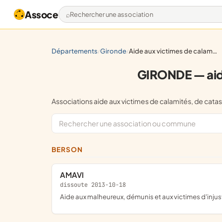
Assoce
Rechercher une association
départements
gironde
aide aux victimes de calamités, de catastrophes naturelles
/
/
GIRONDE — aide
Associations aide aux victimes de calamités, de c
BERSON
AMAVI
dissoute 2013-10-18
aide aux malheureux, démunis et aux victimes d'inj