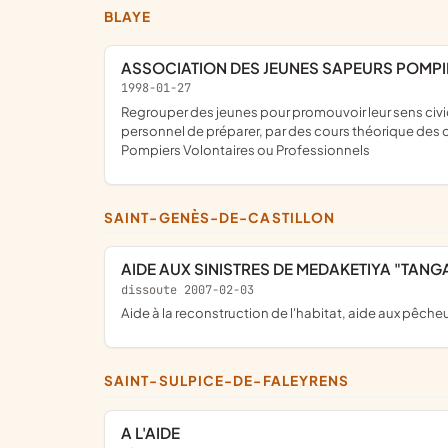
BLAYE
ASSOCIATION DES JEUNES SAPEURS POMPI
1998-01-27
regrouper des jeunes pour promouvoir leur sens civique et leur esprit de dévouement de leur assurer une formation physique, civique et théorique enrichissante sur le plan
personnel de préparer, par des cours théorique des d
Pompiers Volontaires ou Professionnels
SAINT-GENÈS-DE-CASTILLON
AIDE AUX SINISTRES DE MEDAKETIYA "TANG
dissoute 2007-02-03
Aide à la reconstruction de l'habitat, aide aux pêche
SAINT-SULPICE-DE-FALEYRENS
A L'AIDE