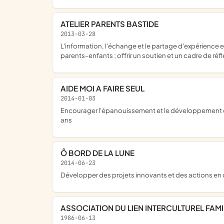
ATELIER PARENTS BASTIDE
2013-03-28
l'information, l'échange et le partage d'expérience entre parents (ou toutes personnes qui en exprime le besoin) sur les thèmes de la parentalité ; valoriser, favoriser les relations
parents-enfants ; offrir un soutien et un cadre de réf
AIDE MOI A FAIRE SEUL
2014-01-03
encourager l'épanouissement et le développement de l'enfant ainsi que de promouvoir la pédagogie Montessori ; elle propose des ateliers éducatifs pour les enfants de 2 à 6
ans
Ô BORD DE LA LUNE
2014-06-23
développer des projets innovants et des actions en d
ASSOCIATION DU LIEN INTERCULTUREL FAMIL
1986-06-13