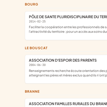
BOURG
PÔLE DE SANTE PLURIDISCIPLINAIRE DU T
2014-02-25
faciliter la coopération entre les professionnels de santé ; pour un accès aux soins cohérent, réactif et égalitaire, pour optimiser la continuité des soins, de promouvoir
l'attractivité du territoire ; pour un accès aux soins 
LE BOUSCAT
ASSOCIATION D'ESPOIR DES PARENTS
2004-06-30
renseignements recherche écoute orientation des pères et mères victimes du divorce qui les sépare de leur(s) enfant(s) devenant un enjeu économique et psychologique et
atteignant les pères et mères exclus quand ils n'ont p
BRANNE
ASSOCIATION FAMILLES RURALES DU BRAN