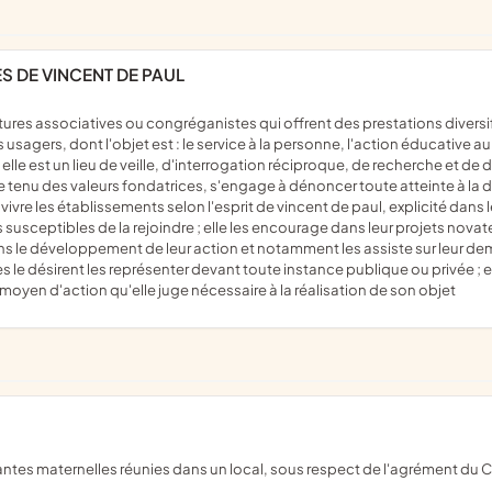
S DE VINCENT DE PAUL
usagers, dont l'objet est : le service à la personne, l'action éducative a
lle est un lieu de veille, d'interrogation réciproque, de recherche et de d
tenu des valeurs fondatrices, s'engage à dénoncer toute atteinte à la dign
re vivre les établissements selon l'esprit de vincent de paul, explicité dan
les susceptibles de la rejoindre ; elle les encourage dans leur projets nova
s le développement de leur action et notamment les assiste sur leur dema
es le désirent les représenter devant toute instance publique ou privée ;
moyen d'action qu'elle juge nécessaire à la réalisation de son objet
stantes maternelles réunies dans un local, sous respect de l'agrément du 