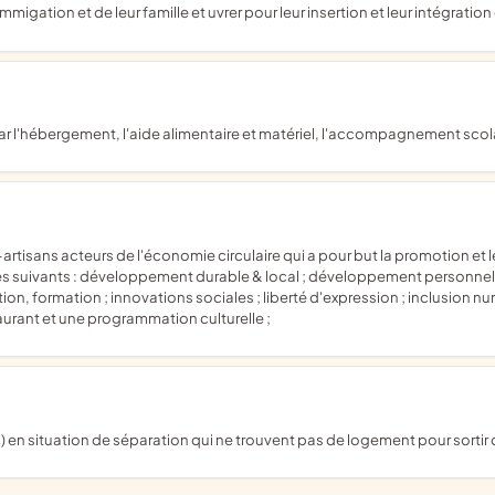
migation et de leur famille et uvrer pour leur insertion et leur intégratio
 par l'hébergement, l'aide alimentaire et matériel, l'accompagnement scolai
suivants : développement durable & local ; développement personnel ; vie e
tion, formation ; innovations sociales ; liberté d'expression ; inclusion n
aurant et une programmation culturelle ;
en situation de séparation qui ne trouvent pas de logement pour sortir d