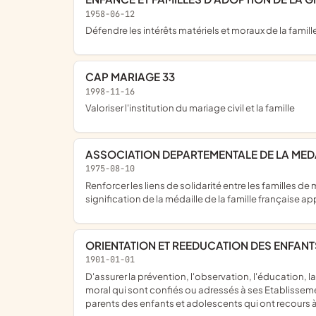
1958-06-12
Défendre les intérêts matériels et moraux de la fami
CAP MARIAGE 33
1998-11-16
valoriser l'institution du mariage civil et la famille
ASSOCIATION DEPARTEMENTALE DE LA MEDA
1975-08-10
renforcer les liens de solidarité entre les familles de mères ou pères décorées de la Médaille de la Famille Française maintenir par tous les moyens jugés utiles la haute
signification de la médaille de la famille française 
ORIENTATION ET REEDUCATION DES ENFAN
1901-01-01
d'assurer la prévention, l'observation, l'éducation, la rééducation, le traitement et la post-cure des enfants, adolescents, mineurs inadaptés ou non, délinquants ou en danger
moral qui sont confiés ou adressés à ses Etablissement
parents des enfants et adolescents qui ont recours à