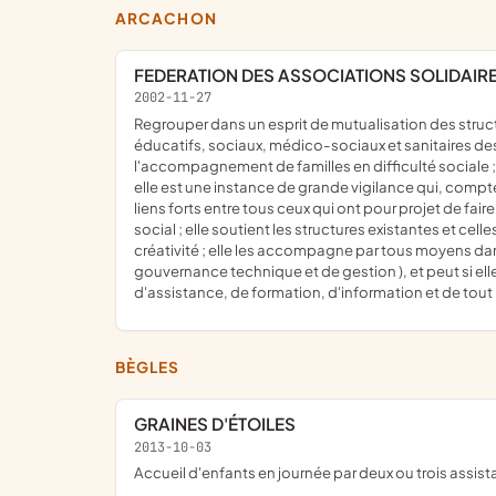
ARCACHON
FEDERATION DES ASSOCIATIONS SOLIDAIRE
2002-11-27
regrouper dans un esprit de mutualisation des structures associatives ou congréganistes qui offrent des prestations diversifiées susceptibles de répondre aux besoins
éducatifs, sociaux, médico-sociaux et sanitaires des 
l'accompagnement de familles en difficulté sociale ; e
elle est une instance de grande vigilance qui, compte 
liens forts entre tous ceux qui ont pour projet de fai
social ; elle soutient les structures existantes et cel
créativité ; elle les accompagne par tous moyens dan
gouvernance technique et de gestion ), et peut si ell
d'assistance, de formation, d'information et de tout 
BÈGLES
GRAINES D'ÉTOILES
2013-10-03
accueil d'enfants en journée par deux ou trois assi