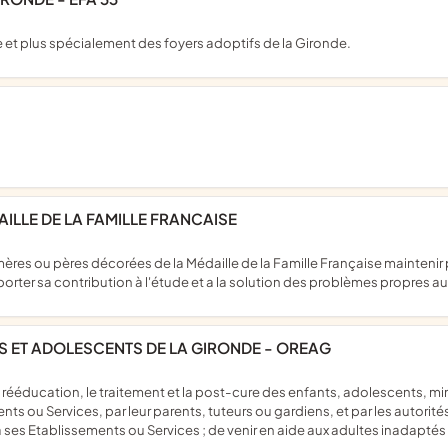
lle et plus spécialement des foyers adoptifs de la Gironde.
ILLE DE LA FAMILLE FRANCAISE
apporter sa contribution à l'étude et a la solution des problèmes propres 
TS ET ADOLESCENTS DE LA GIRONDE - OREAG
s ou Services, par leur parents, tuteurs ou gardiens, et par les autorités 
 ses Etablissements ou Services ; de venir en aide aux adultes inadaptés