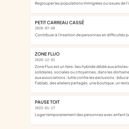
regrouper les populations immigrées ou issues de l'im
PETIT CARREAU CASSÉ
2020-07-08
contribuer à l'insertion de personnes en difficultés
ZONE FLUO
2020-12-01
zone Fluo est un tiers-lieu hybride dédié aux artistes-artisans acteurs de l'économie circulaire qui a pour but la promotion et le développement des activités associatives,
solidaires, sociales ou citoyennes, dans les domaines 
aux associations ; lutte contre les exclusions ; éduca
Fablab, des ateliers partagés, une boutique, un rest
PAUSE TOIT
2023-01-17
loger temporairement des personnes avec enfant (s) 