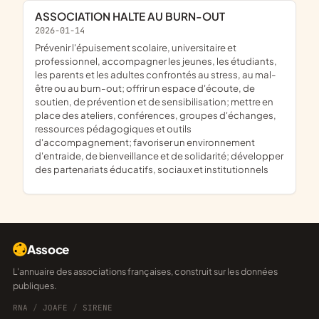
ASSOCIATION HALTE AU BURN-OUT
2026-01-14
prévenir l'épuisement scolaire, universitaire et
professionnel, accompagner les jeunes, les étudiants,
les parents et les adultes confrontés au stress, au mal-
être ou au burn-out; offrir un espace d'écoute, de
soutien, de prévention et de sensibilisation; mettre en
place des ateliers, conférences, groupes d'échanges,
ressources pédagogiques et outils
d'accompagnement; favoriser un environnement
d'entraide, de bienveillance et de solidarité; développer
des partenariats éducatifs, sociaux et institutionnels
Assoce
L'annuaire des associations françaises, construit sur les données
publiques.
RNA
/
JOAFE
/
SIRENE