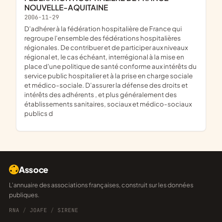
NOUVELLE-AQUITAINE
2006-11-29
D'adhérer à la fédération hospitalière de France qui
regroupe l'ensemble des fédérations hospitalières
régionales. De contribuer et de participer aux niveaux
régional et, le cas échéant, interrégional à la mise en
place d'une politique de santé conforme aux intérêts du
service public hospitalier et à la prise en charge sociale
et médico-sociale. D'assurer la défense des droits et
intérêts des adhérents , et plus généralement des
établissements sanitaires, sociaux et médico-sociaux
publics d
Assoce
L'annuaire des associations françaises, construit sur les données
publiques.
RNA
/
JOAFE
/
SIRENE