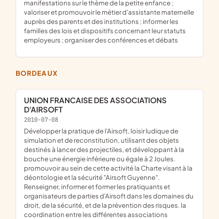
manifestations sur le thème de la petite enfance ;
valoriser et promouvoir le métier d'assistante maternelle
auprès des parents et des institutions ; informer les
familles des lois et dispositifs concernant leur statuts
employeurs ; organiser des conférences et débats
BORDEAUX
UNION FRANCAISE DES ASSOCIATIONS
D'AIRSOFT
2010-07-08
développer la pratique de l'Airsoft, loisir ludique de
simulation et de reconstitution, utilisant des objets
destinés à lancer des projectiles, et développant à la
bouche une énergie inférieure ou égale à 2 Joules.
promouvoir au sein de cette activité la Charte visant à la
déontologie et la sécurité "Airsoft Guyenne".
Renseigner, informer et former les pratiquants et
organisateurs de parties d'Airsoft dans les domaines du
droit, de la sécurité, et de la prévention des risques. la
coordination entre les différentes associations