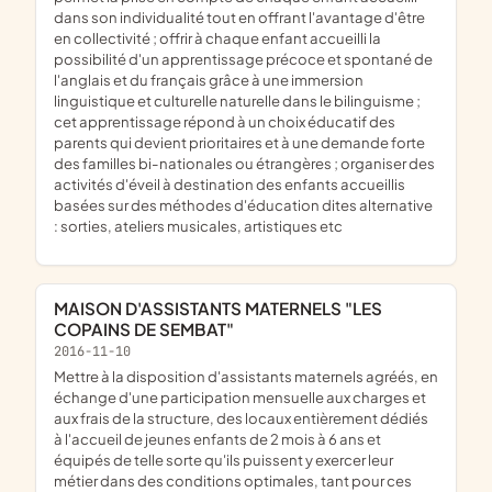
dans son individualité tout en offrant l'avantage d'être
en collectivité ; offrir à chaque enfant accueilli la
possibilité d'un apprentissage précoce et spontané de
l'anglais et du français grâce à une immersion
linguistique et culturelle naturelle dans le bilinguisme ;
cet apprentissage répond à un choix éducatif des
parents qui devient prioritaires et à une demande forte
des familles bi-nationales ou étrangères ; organiser des
activités d'éveil à destination des enfants accueillis
basées sur des méthodes d'éducation dites alternative
: sorties, ateliers musicales, artistiques etc
MAISON D'ASSISTANTS MATERNELS "LES
COPAINS DE SEMBAT"
2016-11-10
mettre à la disposition d'assistants maternels agréés, en
échange d'une participation mensuelle aux charges et
aux frais de la structure, des locaux entièrement dédiés
à l'accueil de jeunes enfants de 2 mois à 6 ans et
équipés de telle sorte qu'ils puissent y exercer leur
métier dans des conditions optimales, tant pour ces