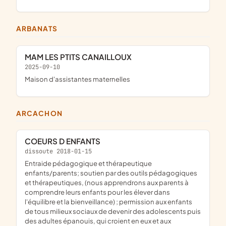
ARBANATS
MAM LES PTITS CANAILLOUX
2025-09-10
maison d'assistantes maternelles
ARCACHON
COEURS D ENFANTS
dissoute 2018-01-15
entraide pédagogique et thérapeutique
enfants/parents; soutien par des outils pédagogiques
et thérapeutiques, (nous apprendrons aux parents à
comprendre leurs enfants pour les élever dans
l'équilibre et la bienveillance) ; permission aux enfants
de tous milieux sociaux de devenir des adolescents puis
des adultes épanouis, qui croient en eux et aux