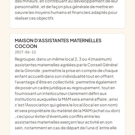
des mineurs, en contribuant au développement de leur
personnalité ; et de façon plus générale de mettre en
oeuvre les moyens humains et financiers adaptés pour
réaliser ces objectifs
MAISON D'ASSISTANTES MATERNELLES
COCOON
2017-06-12
regrouper, dans un même local 2, 3 ou 4 (maximum)
assistantes maternelles agréées par le Conseil Général
de la Gironde ; permettre la prise en compte de chaque
enfant accueilli dans son individualité tout en offrant
l'avantage d'être en collectivité ; permettre également
de poser un cadre juridique au regroupement, tout en
fournissant un interlocuteur clairement défini aux
institutions auxquelles la MAM sera amené affaire ; ainsi
c'est l'Association qui gérera le local (local en son nom)
et sera propriétaire du matériel de la MAM (achat ou don)
, ceci pour éviter d'éventuels conflits entre les
assistantes maternelles exerçant leur activité en son
sein, notamment en cas de départ de l'une d 'entre elle