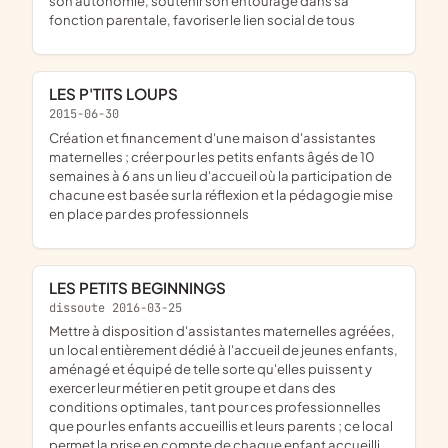
son autonomie, soutenir son entourage dans sa
fonction parentale, favoriser le lien social de tous
LES P'TITS LOUPS
2015-06-30
création et financement d'une maison d'assistantes
maternelles ; créer pour les petits enfants âgés de 10
semaines à 6 ans un lieu d'accueil où la participation de
chacune est basée sur la réflexion et la pédagogie mise
en place par des professionnels
LES PETITS BEGINNINGS
dissoute 2016-03-25
mettre à disposition d'assistantes maternelles agréées,
un local entièrement dédié à l'accueil de jeunes enfants,
aménagé et équipé de telle sorte qu'elles puissent y
exercer leur métier en petit groupe et dans des
conditions optimales, tant pour ces professionnelles
que pour les enfants accueillis et leurs parents ; ce local
permet la prise en compte de chaque enfant accueilli