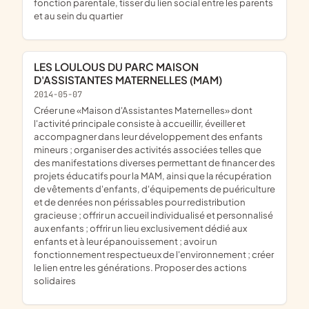
fonction parentale, tisser du lien social entre les parents
et au sein du quartier
LES LOULOUS DU PARC MAISON
D'ASSISTANTES MATERNELLES (MAM)
2014-05-07
créer une «Maison d'Assistantes Maternelles» dont
l'activité principale consiste à accueillir, éveiller et
accompagner dans leur développement des enfants
mineurs ; organiser des activités associées telles que
des manifestations diverses permettant de financer des
projets éducatifs pour la MAM, ainsi que la récupération
de vêtements d'enfants, d'équipements de puériculture
et de denrées non périssables pour redistribution
gracieuse ; offrir un accueil individualisé et personnalisé
aux enfants ; offrir un lieu exclusivement dédié aux
enfants et à leur épanouissement ; avoir un
fonctionnement respectueux de l'environnement ; créer
le lien entre les générations. Proposer des actions
solidaires