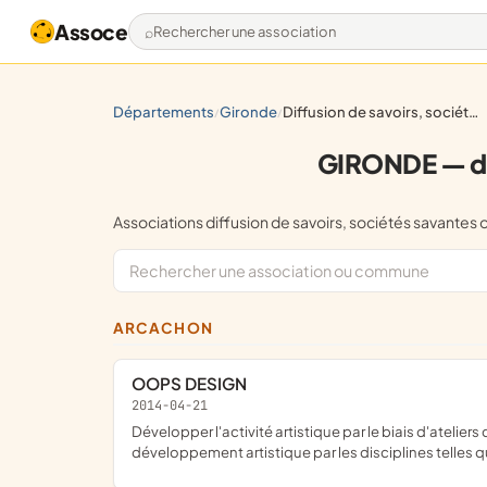
Assoce
Rechercher une association
départements
gironde
diffusion de savoirs, sociétés savantes ou académiques
/
/
GIRONDE — dif
Associations diffusion de savoirs, sociétés sava
ARCACHON
OOPS DESIGN
2014-04-21
développer l'activité artistique par le biais d'ateliers collectifs, favoriser les liens entre les personnes en organisant des événements autour du thème de la création et
développement artistique par les disciplines telles qu