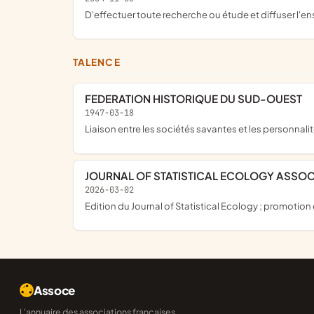
d'effectuer toute recherche ou étude et diffuser l'
TALENCE
FEDERATION HISTORIQUE DU SUD-OUEST
1947-03-18
liaison entre les sociétés savantes et les personna
JOURNAL OF STATISTICAL ECOLOGY ASSOC
2026-03-02
edition du Journal of Statistical Ecology ; promotio
Assoce
L'annuaire des associations françaises,