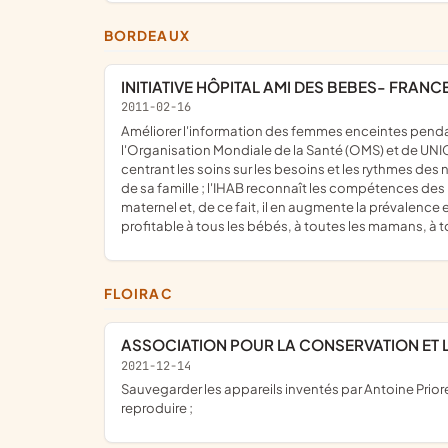
BORDEAUX
INITIATIVE HÔPITAL AMI DES BEBES- FRANC
2011-02-16
améliorer l'information des femmes enceintes pendant la grossesse, la qualité d'accueil des nouveau-nés et l'accompagnement des parents selon les recommandations de
l'Organisation Mondiale de la Santé (OMS) et de UNI
centrant les soins sur les besoins et les rythmes de
de sa famille ; l'IHAB reconnaît les compétences des 
maternel et, de ce fait, il en augmente la prévalence 
profitable à tous les bébés, à toutes les mamans, à t
FLOIRAC
ASSOCIATION POUR LA CONSERVATION ET L
2021-12-14
sauvegarder les appareils inventés par Antoine Priore dans les années soixante afin de les rendre accessibles aux chercheurs qui souhaitent les étudier et éventuellement les
reproduire ;