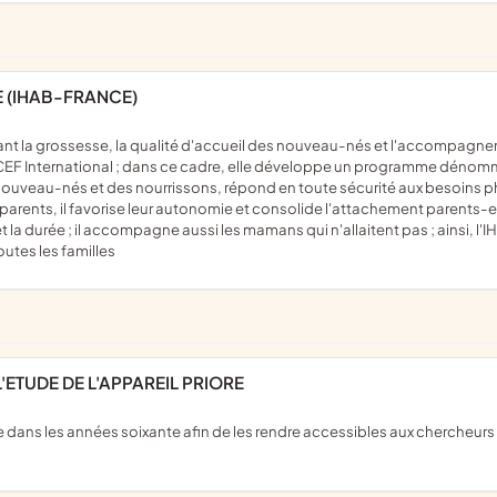
E (IHAB-FRANCE)
CEF International ; dans ce cadre, elle développe un programme dénommé 
s nouveau-nés et des nourrissons, répond en toute sécurité aux besoins p
parents, il favorise leur autonomie et consolide l'attachement parents-enf
et la durée ; il accompagne aussi les mamans qui n'allaitent pas ; ainsi, l'
outes les familles
'ETUDE DE L'APPAREIL PRIORE