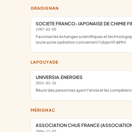
GRADIGNAN
SOCIETE FRANCO-JAPONAISE DE CHIMIE FIN
1987-03-05
favoriser les échanges scientifiques et technologiques franco japonais dans les domaines de la chimie fine et thérapeutique; organiser symposia, conférences, missions et
toute autre opération concernant l'objectif défini
LAPOUYADE
UNIVERSIA.ENERGIES
2024-03-26
réunir des personnes ayant l'envie et les compétenc
MÉRIGNAC
ASSOCIATION CHUE FRANCE (ASSOCIATION
2004-11-03