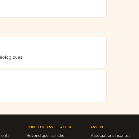
chéologiques
R
POUR LES ASSOCIATIONS
ASSOCE
ments
Revendiquer sa fiche
Associations inscrites