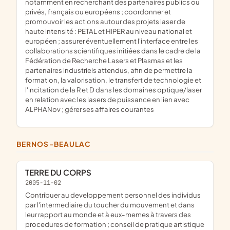
notamment en recherchant des partenaires publics ou
privés, français ou européens ; coordonner et
promouvoir les actions autour des projets laser de
haute intensité : PETAL et HIPER au niveau national et
européen ; assurer éventuellement l'interface entre les
collaborations scientifiques initiées dans le cadre de la
Fédération de Recherche Lasers et Plasmas et les
partenaires industriels attendus, afin de permettre la
formation, la valorisation, le transfert de technologie et
l'incitation de la R et D dans les domaines optique/laser
en relation avec les lasers de puissance en lien avec
ALPHANov ; gérer ses affaires courantes
BERNOS-BEAULAC
TERRE DU CORPS
2005-11-02
contribuer au developpement personnel des individus
par l'intermediaire du toucher du mouvement et dans
leur rapport au monde et à eux-memes à travers des
procedures de formation ; conseil de pratique artistique