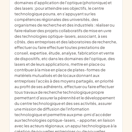
domaines d'application de l'optique (photonique) et
des lasers ; pour atteindre ses objectifs, le centre
technologique pourra, en s'appuyant sur les
compétences régionales des universités, des
organismes de recherche et des industriels : réaliser ou
faire réaliser des projets collaboratifs de mise en uvre
des technologies optique-lasers, associant, à ses
côtés, des entreprises et des laboratoires de recherche,
effectuer ou faire effectuer toutes prestations de
conseil, expertise, étude, analyse, fabrication et vente
de dispositifs, etc dans les domaines de l'optique, des
lasers et de leurs applications, mettre en place ou
contribuer à la mise en place de plates-formes de
matériels mutualisés et de locaux donnant aux
entreprises l'accès à des moyens partagés, en priorité
au profit de ses adhérents, effectuer ou faire effectuer
tous travaux de recherche technologique propre
permettant d'assurer la pérennité et le développement
du centre technologique et des ses activités, assurer
une mission de diffusion de l'information
technologique et permettre aux pme-pmi d'accéder
aux technologies optique-lasers, - apporter, en liaison
avec les acteurs régionaux, un appui technologique à la
création de nouvelles entreprises ou de nouvelles