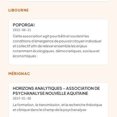
LIBOURNE
POPORGA!
2022-08-21
cette association agit pour bâtir et soutenir les
conditions d'émergence de pouvoir citoyen individuel
et collectif afin de relever ensemble les enjeux
notamment écologiques, démocratiques, sociaux et
économiques ;
MÉRIGNAC
HORIZONS ANALYTIQUES - ASSOCIATION DE
PSYCHANALYSE NOUVELLE AQUITAINE
2019-01-08
la formation, la transmission, et la recherche théorique
et clinique dans le champ de la psychanalyse