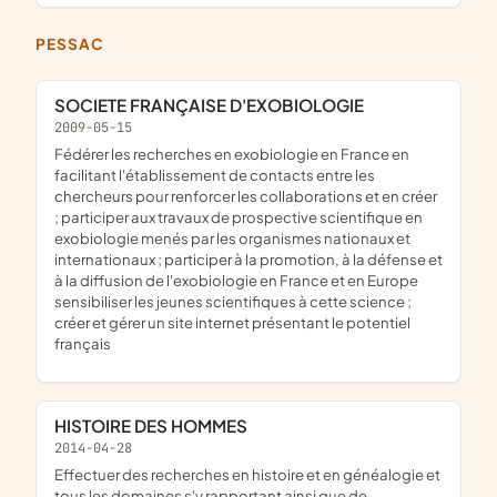
PESSAC
SOCIETE FRANÇAISE D'EXOBIOLOGIE
2009-05-15
fédérer les recherches en exobiologie en France en
facilitant l'établissement de contacts entre les
chercheurs pour renforcer les collaborations et en créer
; participer aux travaux de prospective scientifique en
exobiologie menés par les organismes nationaux et
internationaux ; participer à la promotion, à la défense et
à la diffusion de l'exobiologie en France et en Europe
sensibiliser les jeunes scientifiques à cette science ;
créer et gérer un site internet présentant le potentiel
français
HISTOIRE DES HOMMES
2014-04-28
effectuer des recherches en histoire et en généalogie et
tous les domaines s'y rapportant ainsi que de