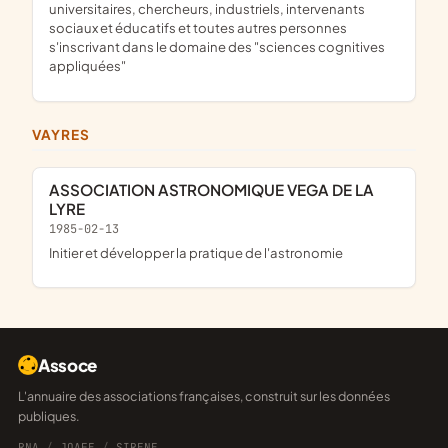
universitaires, chercheurs, industriels, intervenants
sociaux et éducatifs et toutes autres personnes
s'inscrivant dans le domaine des "sciences cognitives
appliquées"
VAYRES
ASSOCIATION ASTRONOMIQUE VEGA DE LA
LYRE
1985-02-13
Initier et développer la pratique de l'astronomie
Assoce
L'annuaire des associations françaises, construit sur les données
publiques.
RNA
/
JOAFE
/
SIRENE