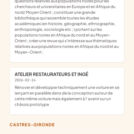
questions relatives aux populations noires pour les
chercheurs et universitaires en Europe et en Afrique du
nord/ Moyen Orient ; constituer une grande
bibliothèque qui rassemble toutes les études
académiques (en histoire, géographie, ethnographie,
anthropologie, sociologie etc ; ) portant sur les
populations noires en Afrique du nord et au Moyen-
Orient ; créer une revue qui s'intéresse aux thématiques
relatives aux populations noires en Afrique du nord et au
Moyen-Orient ;
ATELIER RESTAURATEURS ET INGÉ
2026-02-24
rénover et développer techniquement une voiture en se
lançant en parallèle dans de la conception autour de
cette même voiture mais également à l' avenir sur un
châssis prototype
CASTRES-GIRONDE