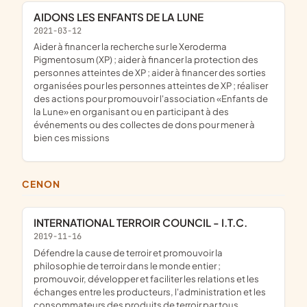
AIDONS LES ENFANTS DE LA LUNE
2021-03-12
aider à financer la recherche sur le Xeroderma
Pigmentosum (XP) ; aider à financer la protection des
personnes atteintes de XP ; aider à financer des sorties
organisées pour les personnes atteintes de XP ; réaliser
des actions pour promouvoir l'association «Enfants de
la Lune» en organisant ou en participant à des
événements ou des collectes de dons pour mener à
bien ces missions
CENON
INTERNATIONAL TERROIR COUNCIL - I.T.C.
2019-11-16
défendre la cause de terroir et promouvoir la
philosophie de terroir dans le monde entier ;
promouvoir, développer et faciliter les relations et les
échanges entre les producteurs, l'administration et les
consommateurs des produits de terroir par tous