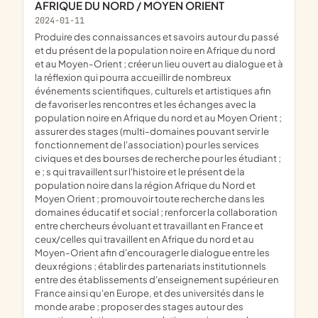
AFRIQUE DU NORD / MOYEN ORIENT
2024-01-11
produire des connaissances et savoirs autour du passé
et du présent de la population noire en Afrique du nord
et au Moyen-Orient ; créer un lieu ouvert au dialogue et à
la réflexion qui pourra accueillir de nombreux
événements scientifiques, culturels et artistiques afin
de favoriser les rencontres et les échanges avec la
population noire en Afrique du nord et au Moyen Orient ;
assurer des stages (multi-domaines pouvant servir le
fonctionnement de l'association) pour les services
civiques et des bourses de recherche pour les étudiant ;
e ; s qui travaillent sur l'histoire et le présent de la
population noire dans la région Afrique du Nord et
Moyen Orient ; promouvoir toute recherche dans les
domaines éducatif et social ; renforcer la collaboration
entre chercheurs évoluant et travaillant en France et
ceux/celles qui travaillent en Afrique du nord et au
Moyen-Orient afin d'encourager le dialogue entre les
deux régions ; établir des partenariats institutionnels
entre des établissements d'enseignement supérieur en
France ainsi qu'en Europe, et des universités dans le
monde arabe ; proposer des stages autour des