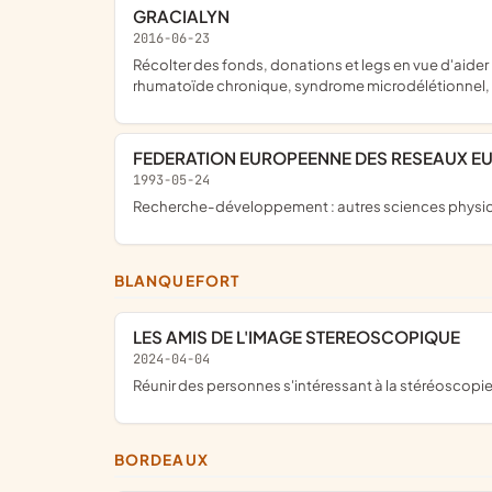
GRACIALYN
2016-06-23
récolter des fonds, donations et legs en vue d'aider la recherche médicale dans divers domaines et notamment dans les domaines suivants ; causes de la polyarthrite
rhumatoïde chronique, syndrome microdélétionnel, em
FEDERATION EUROPEENNE DES RESEAUX E
1993-05-24
Recherche-développement : autres sciences physiq
BLANQUEFORT
LES AMIS DE L'IMAGE STEREOSCOPIQUE
2024-04-04
réunir des personnes s'intéressant à la stéréoscopi
BORDEAUX