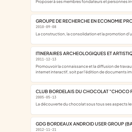
proposer à ses membres fondateurs et personnes inv
GROUPE DE RECHERCHE EN ECONOMIE PROG
2010-09-08
la construction, la consolidation et la promotion 
ITINERAIRES ARCHEOLOGIQUES ET ARTISTI
2011-12-13
promouvoir la connaissance et la diffusion de travaux résultant de recherches archéologiques ou historiques sectorielles, ou de création artistique, soit par la gestion d'un site
internet interactif, soit par l'édition de documents i
CLUB BORDELAIS DU CHOCOLAT "CHOCO 
2005-05-13
la découverte du chocolat sous tous ses aspects le
GDG BORDEAUX ANDROID USER GROUP (B
2012-11-21