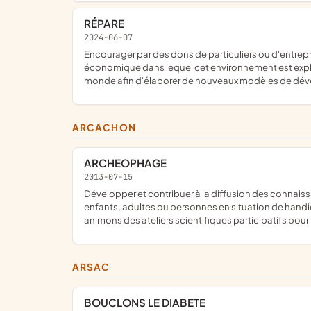
RÉPARE
2024-06-07
encourager par des dons de particuliers ou d'entreprises les initiatives visant à réparer l'environnement naturel de l'homme en même temps qu'elles réparent le modèle
économique dans lequel cet environnement est exploi
monde afin d'élaborer de nouveaux modèles de déve
ARCACHON
ARCHEOPHAGE
2013-07-15
développer et contribuer à la diffusion des connaissances et des méthodes de recherche de l'archéologie et de l'anthropologie. Sa priorité est de rendre accessible à tous ;
enfants, adultes ou personnes en situation de handica
animons des ateliers scientifiques participatifs pour
ARSAC
BOUCLONS LE DIABETE