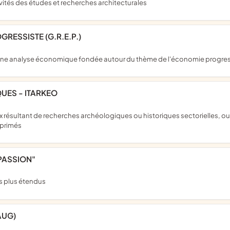
ités des études et recherches architecturales
RESSISTE (G.R.E.P.)
d'une analyse économique fondée autour du thème de l'économie progress
QUES - ITARKEO
mprimés
PASSION"
s plus étendus
AUG)