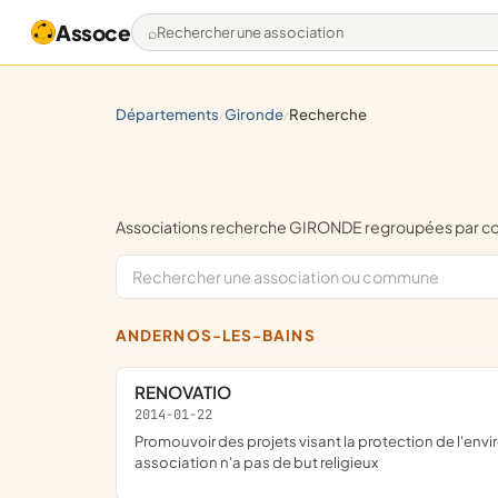
Assoce
Rechercher une association
départements
gironde
recherche
/
/
Associations recherche GIRONDE regroupées par 
ANDERNOS-LES-BAINS
RENOVATIO
2014-01-22
promouvoir des projets visant la protection de l'environnement, les échanges interculturels et toutes initiatives qui concourent à la réalisation d'un avenir meilleur ; cette
association n'a pas de but religieux