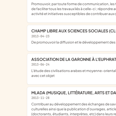
promouvoir, par toute forme de communication, les technologies et projets autour de la technologie Android ; permettre aux acteurs de cette technologie de se rencontrer afin
de faciliter tous les travaux liés à celle-ci ; répo
activité et initiatives susceptibles de contribuer aux 
CHAMP LIBRE AUX SCIENCES SOCIALES (CL
2013-04-23
de promouvoir la diffusion et le développement des
ASSOCIATION DE LA GARONNE À L'EUPHRA
2013-06-24
l'étude des civilisations arabes et moyenne-orientales par le moyen de conférences, de débats ou de voyages organisés et toutes autres manifestations culturelles en relation
avec cet objet
MLADA (MUSIQUE, LITTÉRATURE, ARTS ET 
2013-11-28
contribuer au développement des échanges de savoirs entre chercheurs ou professionnels travaillant sur l'aire concernée, organiser des manifestations scientifiques et
culturelles ainsi que la publication d'ouvrages, articl
(doctorants, étudiants, interprètes, etc) dans leurs