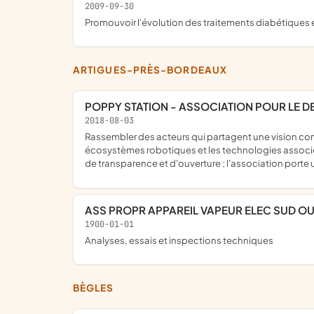
2009-09-30
promouvoir l'évolution des traitements diabétiques
ARTIGUES-PRÈS-BORDEAUX
POPPY STATION - ASSOCIATION POUR LE 
2018-08-03
rassembler des acteurs qui partagent une vision commune la robotique est une chance quand elle est maîtrisée et mise au service de l'homme ; développer et préserver les
écosystèmes robotiques et les technologies associée
de transparence et d'ouverture ; l'association porte
ASS PROPR APPAREIL VAPEUR ELEC SUD O
1900-01-01
Analyses, essais et inspections techniques
BÈGLES