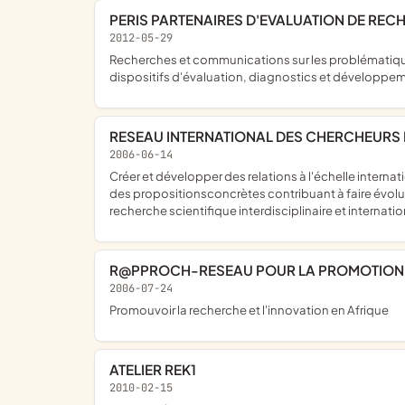
PERIS PARTENAIRES D'EVALUATION DE RE
2012-05-29
recherches et communications sur les problématiques urbaines, sociologie des espaces de conflits dans la ville et des pratiques culturelles dans l'espace nocturne urbain,
dispositifs d'évaluation, diagnostics et développ
RESEAU INTERNATIONAL DES CHERCHEURS 
2006-06-14
créer et développer des relations à l'échelle internationale entre chercheurs pluridisciplinaires en sciences sociales, confronter les points de vue et partager les expériences, faire
des propositionsconcrètes contribuant à faire évolu
recherche scientifique interdisciplinaire et internati
R@PPROCH-RESEAU POUR LA PROMOTION 
2006-07-24
promouvoir la recherche et l'innovation en Afrique
ATELIER REK1
2010-02-15