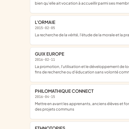
bien qu'elle ait vocation à accueillir parmi ses mem
L'ORMAIE
2015-02-05
la recherche de la vérité, l'étude de la morale et la pr
GUIX EUROPE
2016-02-11
la promotion, l'utilisation et le développement de logiciels et de systèmes d'exploitation respectueux des libertés des usagers, en favorisant en particulier les utilisations à des
fins de recherche ou d'éducation sans volonté comme
PHILOMATHIQUE CONNECT
2016-04-15
mettre en avant les apprenants, anciens élèves et formateurs de la Philomathique dans un but de partage du savoir, favoriser les échanges, les pratiques et expériences à travers
des projets communs
ETHNOTOPIES