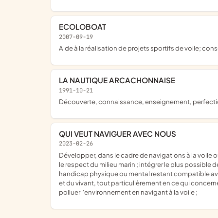
ECOLOBOAT
2007-09-19
aide à la réalisation de projets sportifs de voile; co
LA NAUTIQUE ARCACHONNAISE
1991-10-21
découverte, connaissance, enseignement, perfectio
QUI VEUT NAVIGUER AVEC NOUS
2023-02-26
développer, dans le cadre de navigations à la voile ouvertes à tous, l'esprit d'équipe et de cohésion nécessaire au bon fonctionnement d'un groupe ainsi que la connaissance et
le respect du milieu marin ; intégrer le plus possible
handicap physique ou mental restant compatible avec l'
et du vivant, tout particulièrement en ce qui concern
polluer l'environnement en navigant à la voile ;