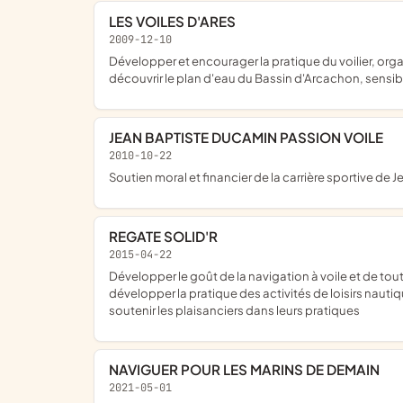
LES VOILES D'ARES
2009-12-10
développer et encourager la pratique du voilier, organiser des régates et des sorties tout au long de l'année, initier les plaisanciers au maniement du voilier habitable, afin de faire
découvrir le plan d'eau du Bassin d'Arcachon, sensibi
JEAN BAPTISTE DUCAMIN PASSION VOILE
2010-10-22
soutien moral et financier de la carrière sportive de
REGATE SOLID'R
2015-04-22
développer le goût de la navigation à voile et de toutes les activités qui s'y attachent ; resserrer les liens entre les membres de l'association et les pratiquants de la voile ;
développer la pratique des activités de loisirs nautiq
soutenir les plaisanciers dans leurs pratiques
NAVIGUER POUR LES MARINS DE DEMAIN
2021-05-01