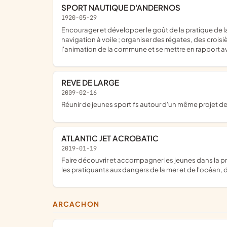
SPORT NAUTIQUE D'ANDERNOS
1920-05-29
encourager et développer le goût de la pratique de la voile sous toutes ses formes, de provoquer l'émulation parmi ses membres ; assurer la pratique et l'enseignement de la
navigation à voile ; organiser des régates, des croisi
l'animation de la commune et se mettre en rapport ave
REVE DE LARGE
2009-02-16
réunir de jeunes sportifs autour d'un même projet de
ATLANTIC JET ACROBATIC
2019-01-19
faire découvrir et accompagner les jeunes dans la pratique du jet ski, particulièrement le free ride, en assurant la promotion et la communication autour de ce sport ; Sensibiliser
les pratiquants aux dangers de la mer et de l'océan, 
ARCACHON