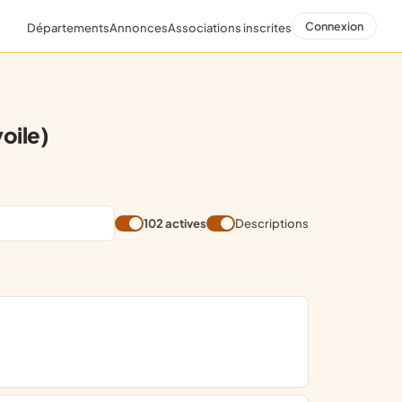
Connexion
Départements
Annonces
Associations inscrites
oile)
102 actives
Descriptions