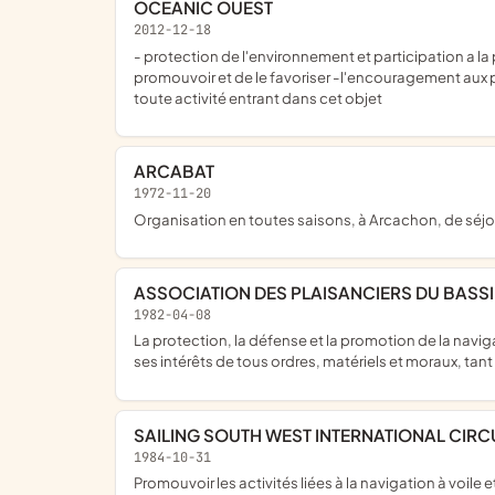
OCEANIC OUEST
2012-12-18
- protection de l'environnement et participation a la préservation des océans et des mers - Organisation de toutes manifestations entrant dans cet objet ou ayant pour but de le
promouvoir et de le favoriser -l'encouragement aux 
toute activité entrant dans cet objet
ARCABAT
1972-11-20
Organisation en toutes saisons, à Arcachon, de séjou
ASSOCIATION DES PLAISANCIERS DU BAS
1982-04-08
la protection, la défense et la promotion de la navigation de plaisance et de l'environnement marin sur le Bassin d'Arcachon qu'elle qu'en soit la nature, pour tout ce qui touche à
ses intérêts de tous ordres, matériels et moraux, tan
SAILING SOUTH WEST INTERNATIONAL CIRC
1984-10-31
Promouvoir les activités liées à la navigation à voile