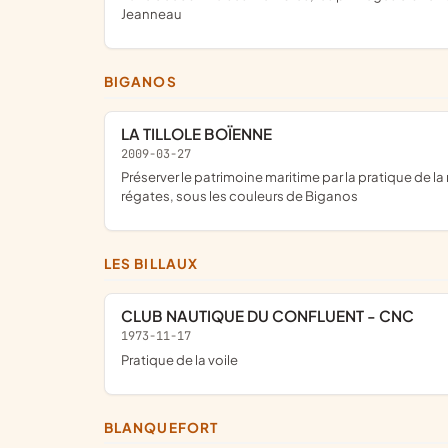
Jeanneau
BIGANOS
LA TILLOLE BOÏENNE
2009-03-27
préserver le patrimoine maritime par la pratique de la navigation à voile sur les bateaux traditionnels du bassin d'Arcachon, en participant aux rassemblements nautiques et
régates, sous les couleurs de Biganos
LES BILLAUX
CLUB NAUTIQUE DU CONFLUENT - CNC
1973-11-17
pratique de la voile
BLANQUEFORT