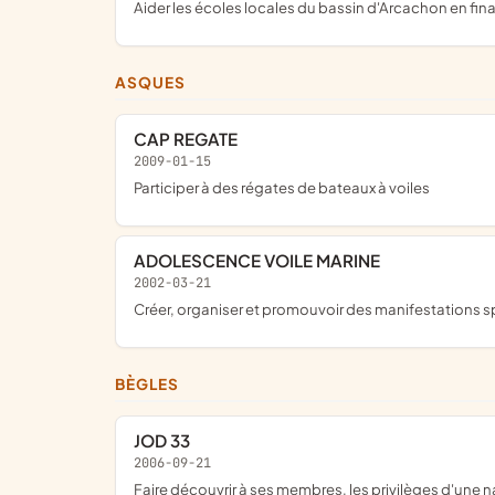
aider les écoles locales du bassin d'Arcachon en 
ASQUES
CAP REGATE
2009-01-15
participer à des régates de bateaux à voiles
ADOLESCENCE VOILE MARINE
2002-03-21
créer, organiser et promouvoir des manifestations s
BÈGLES
JOD 33
2006-09-21
Faire découvrir à ses membres, les privilèges d'une navigation de plaisance à la voile sur "Jeanneau one design", voilier de course de 10,60m construit en polyester par le chantier