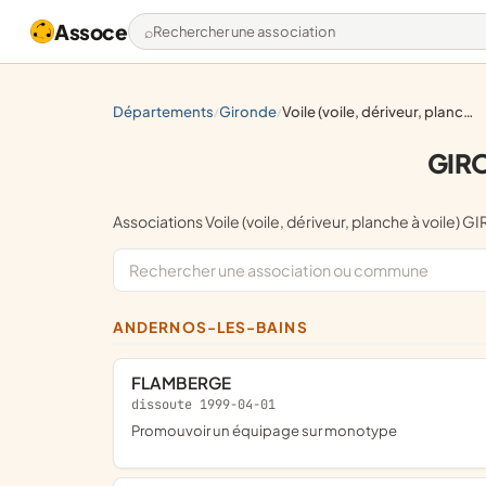
Assoce
Rechercher une association
départements
gironde
voile (voile, dériveur, planche à voile)
/
/
GIRO
Associations Voile (voile, dériveur, planche à voil
ANDERNOS-LES-BAINS
FLAMBERGE
dissoute 1999-04-01
promouvoir un équipage sur monotype