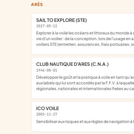
ARÈS
SAIL TO EXPLORE (STE)
2017-05-12
explorer à la voile les océans et littoraux du monde à des fins scientifiques, sportives ou sociales ; Concevoir, des voiliers en réduisant les impacts environnementaux du cycle de
vie d'un voilier : de la conception, lors de l'usage en
voiliers STE (entretien, assurances, frais portuaires, 
CLUB NAUTIQUE D'ARES (C.N.A.)
1946-08-01
développer le goût et la pratique à voile en tant qu'activité de plein air, à titre éducatif et en compétition, d'organiser des régates à toutes formes de manifestations conformes
aux labels qui lui sont accordés par la F.F.V. à laque
régionales, nationales et internationales fixées au cal
ICO VOILE
2003-11-27
sensibiliser aux risques et aux règles de navigation à