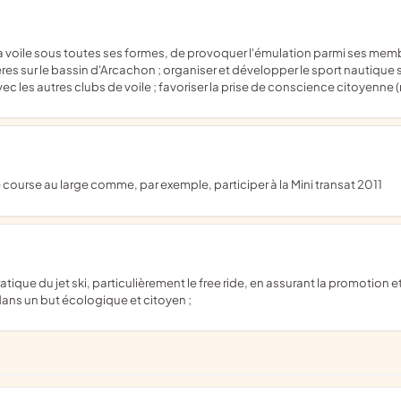
ères sur le bassin d'Arcachon ; organiser et développer le sport nautique s
c les autres clubs de voile ; favoriser la prise de conscience citoyenne (
 course au large comme, par exemple, participer à la Mini transat 2011
dans un but écologique et citoyen ;