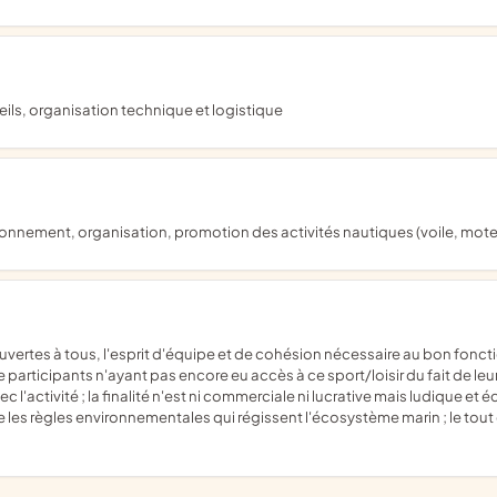
nseils, organisation technique et logistique
nnement, organisation, promotion des activités nautiques (voile, mote
 de participants n'ayant pas encore eu accès à ce sport/loisir du fait de l
activité ; la finalité n'est ni commerciale ni lucrative mais ludique et é
e les règles environnementales qui régissent l'écosystème marin ; le tou