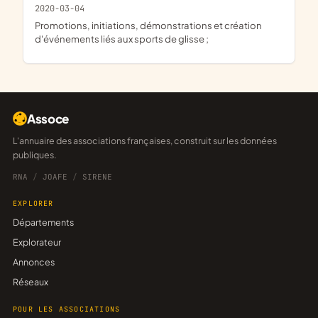
2020-03-04
promotions, initiations, démonstrations et création
d'événements liés aux sports de glisse ;
Assoce
L'annuaire des associations françaises, construit sur les données
publiques.
RNA
/
JOAFE
/
SIRENE
EXPLORER
Départements
Explorateur
Annonces
Réseaux
POUR LES ASSOCIATIONS