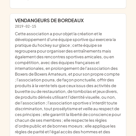
VENDANGEURS DE BORDEAUX
2019-02-15
cette association a pour objet la création et le
développement d'une équipe sportive qui exercera la
pratique du hockey sur glace ; cette équipe se
regroupera pour organiser des entraînements mais
également des rencontres sportives amicales, ou en
compétition, avec des équipes françaises et
internationales, en prolongement de l'association des
Boxers de Boxers Amateurs, et pour son propre compte
; l'association pourra, de façon ponctuelle, offrir des
produits à la vente tels que ceux issus des activités de
buvette ou de restauration, de tombolas et jeux divers,
de produits dérivés utilisant l'identité visuelle, ou non,
de l'association ; l'association sportive s'interdit toute
discrimination, tout prosélytisme et veille au respect de
ces principes ; elle garantit la liberté de conscience pour
chacun de ses membres ; elle respecte les règles
d'ordre public et de bonnes moeurs ; elle applique les
règles de parité et l'égal accès des hommes et des