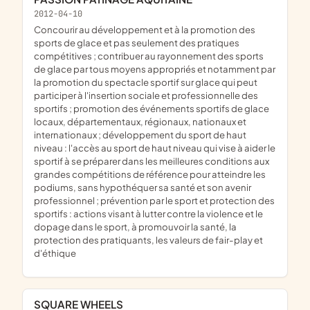
2012-04-10
concourir au développement et à la promotion des
sports de glace et pas seulement des pratiques
compétitives ; contribuer au rayonnement des sports
de glace par tous moyens appropriés et notamment par
la promotion du spectacle sportif sur glace qui peut
participer à l'insertion sociale et professionnelle des
sportifs ; promotion des événements sportifs de glace
locaux, départementaux, régionaux, nationaux et
internationaux ; développement du sport de haut
niveau : l'accès au sport de haut niveau qui vise à aider le
sportif à se préparer dans les meilleures conditions aux
grandes compétitions de référence pour atteindre les
podiums, sans hypothéquer sa santé et son avenir
professionnel ; prévention par le sport et protection des
sportifs : actions visant à lutter contre la violence et le
dopage dans le sport, à promouvoir la santé, la
protection des pratiquants, les valeurs de fair-play et
d'éthique
SQUARE WHEELS