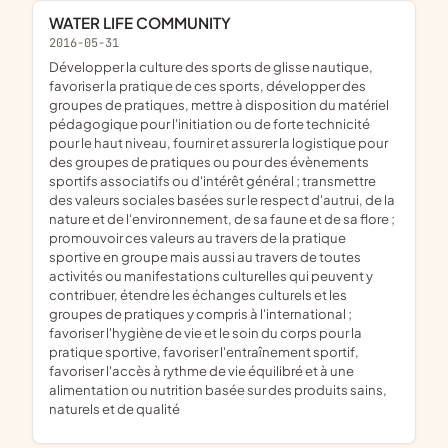
WATER LIFE COMMUNITY
2016-05-31
développer la culture des sports de glisse nautique,
favoriser la pratique de ces sports, développer des
groupes de pratiques, mettre à disposition du matériel
pédagogique pour l'initiation ou de forte technicité
pour le haut niveau, fournir et assurer la logistique pour
des groupes de pratiques ou pour des évènements
sportifs associatifs ou d'intérêt général ; transmettre
des valeurs sociales basées sur le respect d'autrui, de la
nature et de l'environnement, de sa faune et de sa flore ;
promouvoir ces valeurs au travers de la pratique
sportive en groupe mais aussi au travers de toutes
activités ou manifestations culturelles qui peuvent y
contribuer, étendre les échanges culturels et les
groupes de pratiques y compris à l'international ;
favoriser l'hygiène de vie et le soin du corps pour la
pratique sportive, favoriser l'entraînement sportif,
favoriser l'accès à rythme de vie équilibré et à une
alimentation ou nutrition basée sur des produits sains,
naturels et de qualité