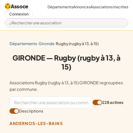
Assoce
Départements
Annonces
Associations inscrites
Connexion
Rechercher une association
départements
gironde
rugby (rugby à 13, à 15)
/
/
GIRONDE — Rugby (rugby à 13, à
15)
Associations Rugby (rugby à 13, à 15) GIRONDE regroupées
par commune.
228 actives
Descriptions
ANDERNOS-LES-BAINS