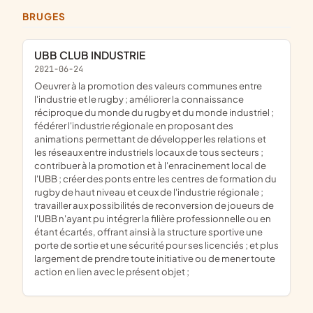
BRUGES
UBB CLUB INDUSTRIE
2021-06-24
oeuvrer à la promotion des valeurs communes entre
l'industrie et le rugby ; améliorer la connaissance
réciproque du monde du rugby et du monde industriel ;
fédérer l'industrie régionale en proposant des
animations permettant de développer les relations et
les réseaux entre industriels locaux de tous secteurs ;
contribuer à la promotion et à l'enracinement local de
l'UBB ; créer des ponts entre les centres de formation du
rugby de haut niveau et ceux de l'industrie régionale ;
travailler aux possibilités de reconversion de joueurs de
l'UBB n'ayant pu intégrer la filière professionnelle ou en
étant écartés, offrant ainsi à la structure sportive une
porte de sortie et une sécurité pour ses licenciés ; et plus
largement de prendre toute initiative ou de mener toute
action en lien avec le présent objet ;