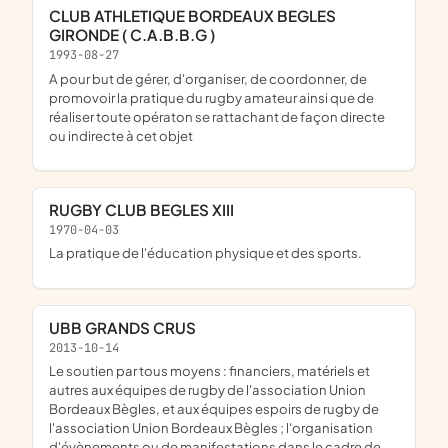
CLUB ATHLETIQUE BORDEAUX BEGLES
GIRONDE ( C.A.B.B.G )
1993-08-27
a pour but de gérer, d'organiser, de coordonner, de
promovoir la pratique du rugby amateur ainsi que de
réaliser toute opératon se rattachant de façon directe
ou indirecte à cet objet
RUGBY CLUB BEGLES XIII
1970-04-03
la pratique de l'éducation physique et des sports.
UBB GRANDS CRUS
2013-10-14
le soutien par tous moyens : financiers, matériels et
autres aux équipes de rugby de l'association Union
Bordeaux Bègles, et aux équipes espoirs de rugby de
l'association Union Bordeaux Bègles ; l'organisation
d'évènements ou de manifestations dans le cadre de