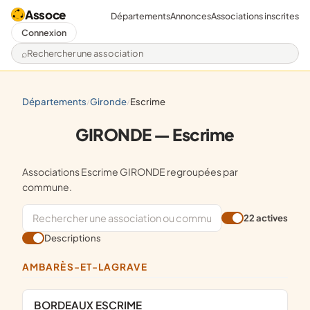
Assoce
Départements
Annonces
Associations inscrites
Connexion
Rechercher une association
départements
gironde
escrime
/
/
GIRONDE — Escrime
Associations Escrime GIRONDE regroupées par
commune.
22 actives
Descriptions
AMBARÈS-ET-LAGRAVE
BORDEAUX ESCRIME