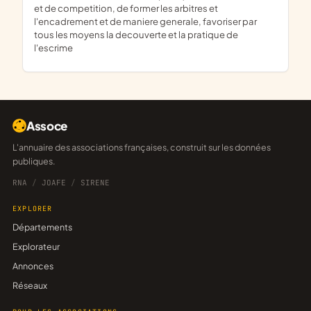
et de competition, de former les arbitres et
l'encadrement et de maniere generale, favoriser par
tous les moyens la decouverte et la pratique de
l'escrime
Assoce
L'annuaire des associations françaises, construit sur les données
publiques.
RNA
/
JOAFE
/
SIRENE
EXPLORER
Départements
Explorateur
Annonces
Réseaux