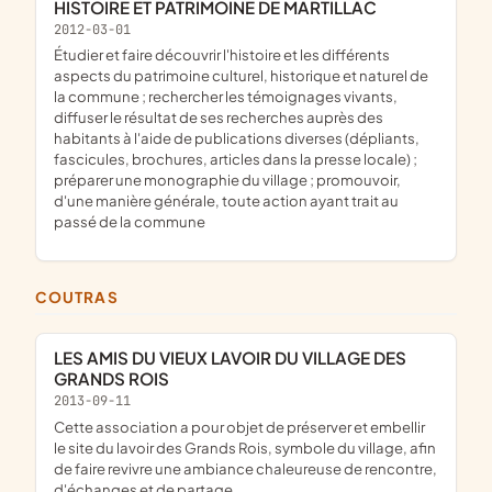
HISTOIRE ET PATRIMOINE DE MARTILLAC
2012-03-01
étudier et faire découvrir l'histoire et les différents
aspects du patrimoine culturel, historique et naturel de
la commune ; rechercher les témoignages vivants,
diffuser le résultat de ses recherches auprès des
habitants à l'aide de publications diverses (dépliants,
fascicules, brochures, articles dans la presse locale) ;
préparer une monographie du village ; promouvoir,
d'une manière générale, toute action ayant trait au
passé de la commune
COUTRAS
LES AMIS DU VIEUX LAVOIR DU VILLAGE DES
GRANDS ROIS
2013-09-11
cette association a pour objet de préserver et embellir
le site du lavoir des Grands Rois, symbole du village, afin
de faire revivre une ambiance chaleureuse de rencontre,
d'échanges et de partage