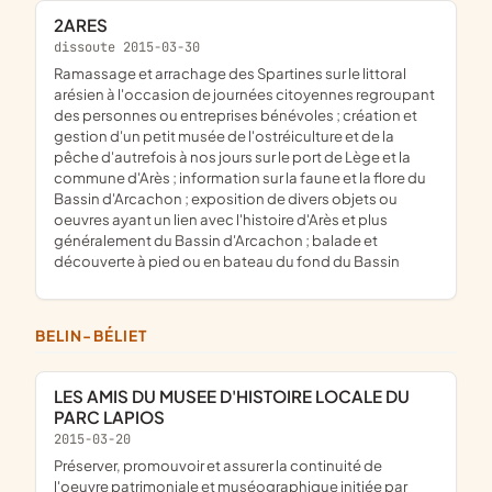
2ARES
dissoute 2015-03-30
ramassage et arrachage des Spartines sur le littoral
arésien à l'occasion de journées citoyennes regroupant
des personnes ou entreprises bénévoles ; création et
gestion d'un petit musée de l'ostréiculture et de la
pêche d'autrefois à nos jours sur le port de Lège et la
commune d'Arès ; information sur la faune et la flore du
Bassin d'Arcachon ; exposition de divers objets ou
oeuvres ayant un lien avec l'histoire d'Arès et plus
généralement du Bassin d'Arcachon ; balade et
découverte à pied ou en bateau du fond du Bassin
BELIN-BÉLIET
LES AMIS DU MUSEE D'HISTOIRE LOCALE DU
PARC LAPIOS
2015-03-20
préserver, promouvoir et assurer la continuité de
l'oeuvre patrimoniale et muséographique initiée par