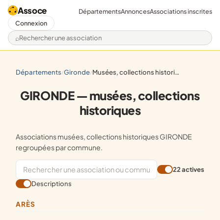
Assoce
Départements
Annonces
Associations inscrites
Connexion
Rechercher une association
départements
gironde
musées, collections historiques
/
/
GIRONDE — musées, collections
historiques
Associations musées, collections historiques GIRONDE
regroupées par commune.
22 actives
Descriptions
ARÈS