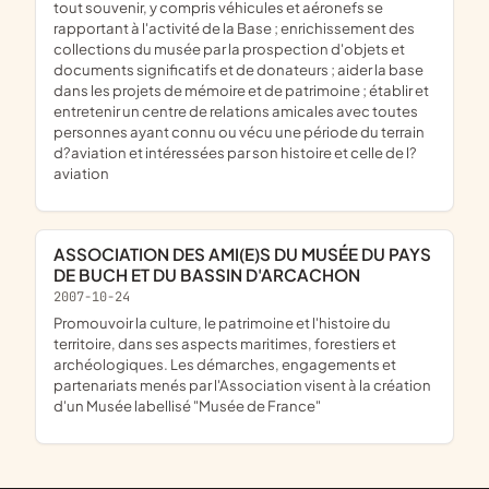
tout souvenir, y compris véhicules et aéronefs se
rapportant à l'activité de la Base ; enrichissement des
collections du musée par la prospection d'objets et
documents significatifs et de donateurs ; aider la base
dans les projets de mémoire et de patrimoine ; établir et
entretenir un centre de relations amicales avec toutes
personnes ayant connu ou vécu une période du terrain
d?aviation et intéressées par son histoire et celle de l?
aviation
ASSOCIATION DES AMI(E)S DU MUSÉE DU PAYS
DE BUCH ET DU BASSIN D'ARCACHON
2007-10-24
promouvoir la culture, le patrimoine et l'histoire du
territoire, dans ses aspects maritimes, forestiers et
archéologiques. Les démarches, engagements et
partenariats menés par l'Association visent à la création
d'un Musée labellisé "Musée de France"