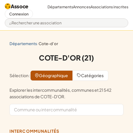
Assoce
Départements
Annonces
Associations inscrites
Connexion
Rechercher une association
départements
cote-d'or
/
COTE-D'OR (21)
Sélection :
Géographique
Catégories
Explorer les intercommunalités, communes et 21 542
associations de COTE-D'OR.
INTERCOMMUNALITÉS