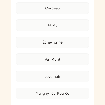
Corpeau
Ébaty
Échevronne
Val-Mont
Levernois
Marigny-lès-Reullée