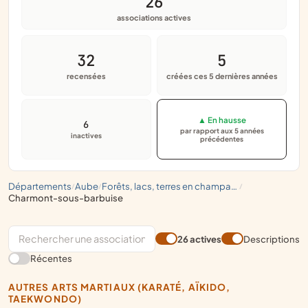
26
associations actives
32
5
recensées
créées ces 5 dernières années
▲ En hausse
6
par rapport aux 5 années
inactives
précédentes
départements
aube
forêts, lacs, terres en champagne
/
/
/
charmont-sous-barbuise
26 actives
Descriptions
Récentes
AUTRES ARTS MARTIAUX (KARATÉ, AÏKIDO,
TAEKWONDO)