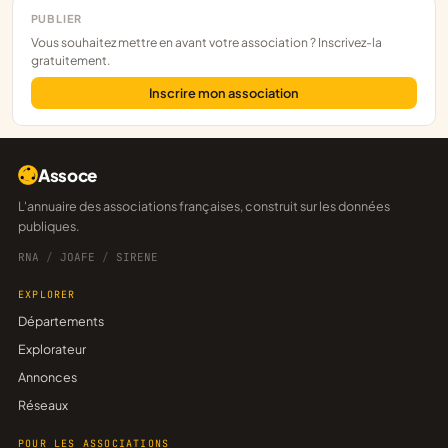
PUBLIER
Vous souhaitez mettre en avant votre association ? Inscrivez-la
gratuitement.
Inscrire mon association
Assoce
L'annuaire des associations françaises, construit sur les données
publiques.
RNA
/
JOAFE
/
SIRENE
EXPLORER
Départements
Explorateur
Annonces
Réseaux
POUR LES ASSOCIATIONS