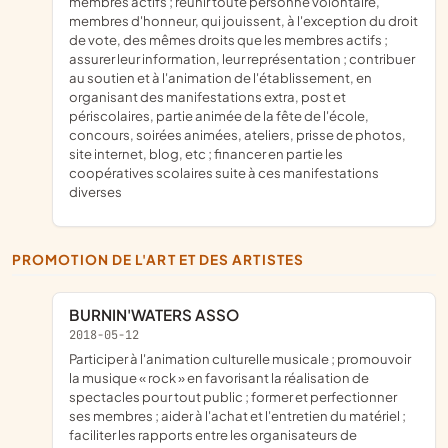
membres actifs ; réunir toute personne volontaire,
membres d'honneur, qui jouissent, à l'exception du droit
de vote, des mêmes droits que les membres actifs ;
assurer leur information, leur représentation ; contribuer
au soutien et à l'animation de l'établissement, en
organisant des manifestations extra, post et
périscolaires, partie animée de la fête de l'école,
concours, soirées animées, ateliers, prisse de photos,
site internet, blog, etc ; financer en partie les
coopératives scolaires suite à ces manifestations
diverses
PROMOTION DE L'ART ET DES ARTISTES
BURNIN'WATERS ASSO
2018-05-12
participer à l'animation culturelle musicale ; promouvoir
la musique « rock » en favorisant la réalisation de
spectacles pour tout public ; former et perfectionner
ses membres ; aider à l'achat et l'entretien du matériel ;
faciliter les rapports entre les organisateurs de