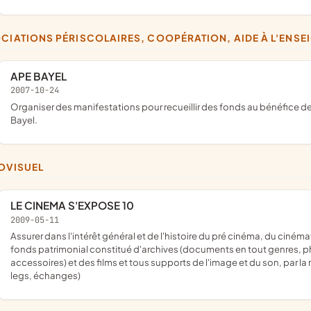
OCIATIONS PÉRISCOLAIRES, COOPÉRATION, AIDE À L'ENS
APE BAYEL
2007-10-24
organiser des manifestations pour recueillir des fonds au bénéfice de tous les enfants des écoles maternelles et élémentaires de
Bayel.
IOVISUEL
LE CINEMA S'EXPOSE 10
2009-05-11
assurer dans l'intérêt général et de l'histoire du pré cinéma, du cinématographe et de l'audiovisuel en général, la constitution d'un
fonds patrimonial constitué d'archives (documents en tout genres, ph
accessoires) et des films et tous supports de l'image et du son, par la
legs, échanges)