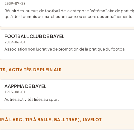
2009-07-28
réunir des joueurs de football de la catégorie "vétéran" afin de participer aux différentes compétitions organisées par l'UFOLEP, ainsi
qu'à des tournois ou matches amicaux ou encore des entraînements
FOOTBALL CLUB DE BAYEL
2019-06-04
association non lucrative de promotion de la pratique du football
TS, ACTIVITÉS DE PLEIN AIR
AAPPMA DE BAYEL
1913-08-01
Autres activités liées au sport
(TIR À L'ARC, TIR À BALLE, BALL TRAP), JAVELOT