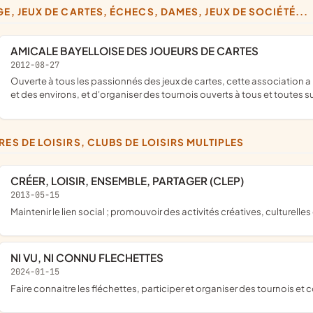
DGE, JEUX DE CARTES, ÉCHECS, DAMES, JEUX DE SOCIÉTÉ...
AMICALE BAYELLOISE DES JOUEURS DE CARTES
2012-08-27
ouverte à tous les passionnés des jeux de cartes, cette association a pour but de tisser des liens d'amitié entre les habitants de Bayel
et des environs, et d'organiser des tournois ouverts à tous et toutes s
TRES DE LOISIRS, CLUBS DE LOISIRS MULTIPLES
CRÉER, LOISIR, ENSEMBLE, PARTAGER (CLEP)
2013-05-15
maintenir le lien social ; promouvoir des activités créatives, culturelles
NI VU, NI CONNU FLECHETTES
2024-01-15
faire connaitre les fléchettes, participer et organiser des tournois et