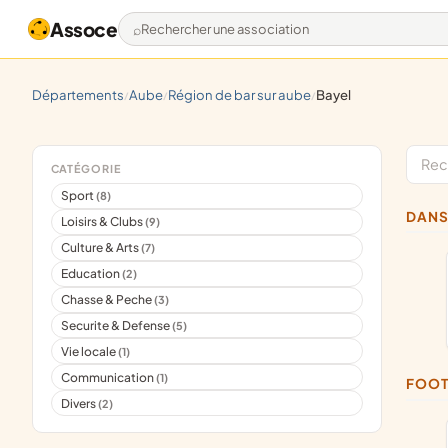
Assoce
Rechercher une association
départements
aube
région de bar sur aube
bayel
/
/
/
CATÉGORIE
Sport
(8)
DAN
Loisirs & Clubs
(9)
Culture & Arts
(7)
Education
(2)
Chasse & Peche
(3)
Securite & Defense
(5)
Vie locale
(1)
Communication
(1)
FOO
Divers
(2)