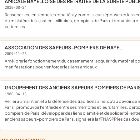
AMICALE BAYELLOISE DES RETRAITES DE LA SURETE PUBL
2010-08-24
resserrer les liens entre les retraités (y compris leurs épouses et les veuves) de la sûreté publique (gendarmes, policiers, fonctionnaires
du ministère de la justice, militaires, pompiers de Paris et douaniers) 
culturelles
ASSOCIATION DES SAPEURS-POMPIERS DE BAYEL
2009-11-26
améliorer le fonctionnement du casernement, acquérir du matériel pour la sécurité et organiser éventuellement quelques
manifestations pour renforcer les liens amicaux
GROUPEMENT DES ANCIENS SAPEURS POMPIERS DE PARIS 
1980-04-18
veiller au maintien et à la défense des traditions ainsi qu'au devoir de mémoire des intérêts moraux du corps des sapeurs-pompiers de
Paris ; promouvoir l'entraide entre ses membres et leurs familles, par
pompiers de Paris, développer des liens d'amitié et de solidarité, entrete
anciens sapeurs-pompiers de Paris, signaler à la fFNASPP les cas dou