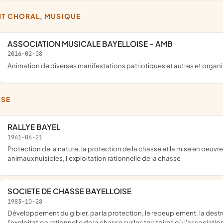
NT CHORAL, MUSIQUE
ASSOCIATION MUSICALE BAYELLOISE - AMB
2016-02-08
animation de diverses manifestations patriotiques et autres et organ
SSE
RALLYE BAYEL
1961-06-21
protection de la nature, la protection de la chasse et la mise en oeuvre des moyens susceptible de la sauvegarder, la destruction des
animaux nuisibles, l'exploitation rationnelle de la chasse
SOCIETE DE CHASSE BAYELLOISE
1983-10-28
développement du gibier, par la protection, le repeuplement, la destruction des nuisibles, la repression du braconnage et
l'exploitation rationnelle de la chasse sur les territoires où l'associa