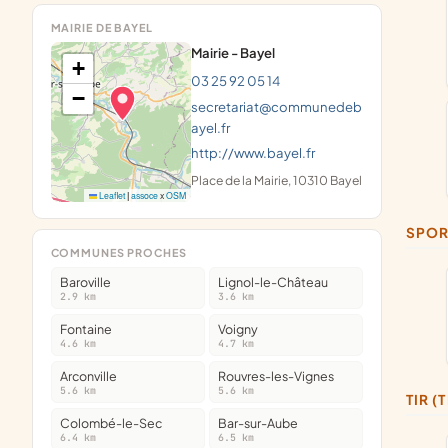
MAIRIE DE BAYEL
Mairie - Bayel
+
03 25 92 05 14
−
secretariat@communedeb
ayel.fr
http://www.bayel.fr
Place de la Mairie, 10310 Bayel
Leaflet
|
assoce
x
OSM
SPOR
COMMUNES PROCHES
Baroville
Lignol-le-Château
2.9 km
3.6 km
Fontaine
Voigny
4.6 km
4.7 km
Arconville
Rouvres-les-Vignes
5.6 km
5.6 km
TIR 
Colombé-le-Sec
Bar-sur-Aube
6.4 km
6.5 km