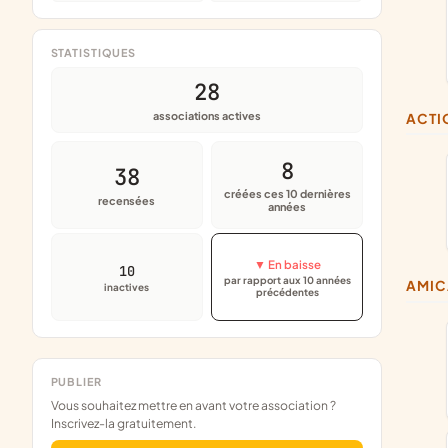
STATISTIQUES
28
associations actives
ACT
8
38
créées ces 10 dernières
recensées
années
▼ En baisse
10
par rapport aux 10 années
AMI
inactives
précédentes
PUBLIER
Vous souhaitez mettre en avant votre association ?
Inscrivez-la gratuitement.