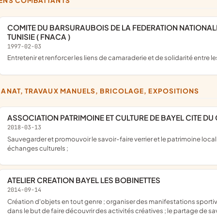
IENS COMBATTANTS
COMITE DU BARSURAUBOIS DE LA FEDERATION NATIONALE DES ANCIENS COMBATTANTS EN ALGERIE MAROC
TUNISIE ( FNACA )
1997-02-03
entretenir et renforcer les liens de camaraderie et de solidarité entre 
ISANAT, TRAVAUX MANUELS, BRICOLAGE, EXPOSITIONS
ASSOCIATION PATRIMOINE ET CULTURE DE BAYEL CITE DU
2018-03-13
sauvegarder et promouvoir le savoir-faire verrier et le patrimoine local, culturel, industriel et religieux ; Créer des animations et des
échanges culturels ;
ATELIER CREATION BAYEL LES BOBINETTES
2014-09-14
création d'objets en tout genre ; organiser des manifestations sportives et culturelles, des ateliers avec des intervenants extérieurs
dans le but de faire découvrir des activités créatives ; le partage de sa