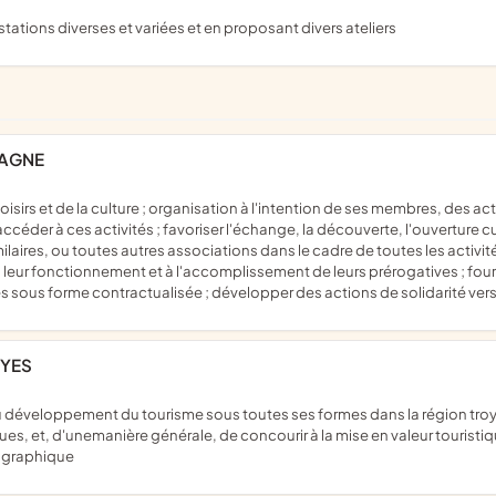
ations diverses et variées et en proposant divers ateliers
PAGNE
accéder à ces activités ; favoriser l'échange, la découverte, l'ouverture cul
ires, ou toutes autres associations dans le cadre de toutes les activités 
r à leur fonctionnement et à l'accomplissement de leurs prérogatives ; fou
ités sous forme contractualisée ; développer des actions de solidarité ver
OYES
ques, et, d'unemanière générale, de concourir à la mise en valeur touristiq
ographique