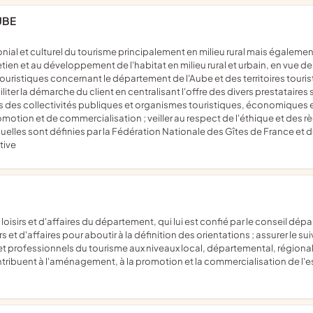
UBE
ien et au développement de l'habitat en milieu rural et urbain, en vue de s
touristiques concernant le département de l'Aube et des territoires touris
iliter la démarche du client en centralisant l'offre des divers prestataire
 des collectivités publiques et organismes touristiques, économiques e
omotion et de commercialisation ; veiller au respect de l'éthique et des
uelles sont définies par la Fédération Nationale des Gîtes de France et d
tive
s et d'affaires pour aboutir à la définition des orientations ; assurer le s
 professionnels du tourisme aux niveaux local, départemental, régional, n
ntribuent à l'aménagement, à la promotion et la commercialisation de l