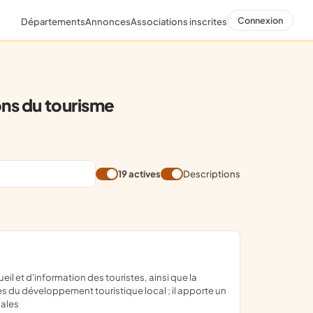
Connexion
Départements
Annonces
Associations inscrites
ons du tourisme
19 actives
Descriptions
res du développement touristique local ; il apporte un
iales