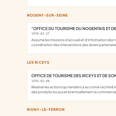
NOGENT-SUR-SEINE
"OFFICE DU TOURISME DU NOGENTAIS ET DE
1970-02-27
assume les missions d'accueil et d'information des touristes, ainsi que la promotion touristique et l'animation des communes pré-citées ; il contribue également à assurer la
coordination des interventions des divers partenair
LES RICEYS
OFFICE DE TOURISME DES RICEYS ET DE S
1935-02-08
réaliser les actions qui tendent a accroitre l activité touristique sur le territoire géographique cité à l'article 1 ; service d intérêt public, accueil let information touristique, promotion
des produits locaux et éventuellement la commercialis
RIGNY-LE-FERRON