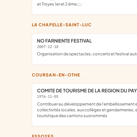
et Troyes 1er et 2 ème;;;;
LA CHAPELLE-SAINT-LUC
NO FARNIENTE FESTIVAL
2007-12-18
organisation de spectacles, concerts et festival au
COURSAN-EN-OTHE
COMITE DE TOURISME DE LA REGION DU PA
1976-11-05
contribuer au développement de l'embellissement et du fleurissement dans tous les communes des cantons d'Aix en Othe et des Riceys, notamment par l'appui à apporter aux
collectivités locales, aux collèges et gendarmeries, e
touristique des cantons susnommés
ESSOYES