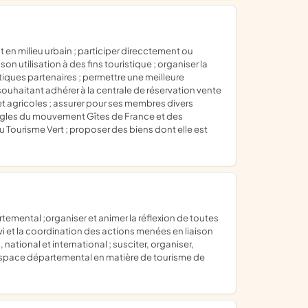
on utilisation à des fins touristique ; organiser la
tiques partenaires ; permettre une meilleure
s souhaitant adhérer à la centrale de réservation vente
t agricoles ; assurer pour ses membres divers
 règles du mouvement Gîtes de France et des
u Tourisme Vert ; proposer des biens dont elle est
uivi et la coordination des actions menées en liaison
ational et international ; susciter, organiser,
'espace départemental en matière de tourisme de