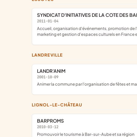
SYNDICAT D'INITIATIVES DE LA COTE DES
2011-01-04
accueil, organisation d'événements, promotion de l'oenotourisme entre autres, édition de supports de communication et de diffusion de la pensée, conseil, communication et
marketing et gestion d'espaces culturels en France et
LANDREVILLE
LANDR'ANIM
2001-10-09
animer la commune par l'organisation de fêtes et man
LIGNOL-LE-CHÂTEAU
BARPROMS
2010-03-12
promouvoir le tourisme à Bar-sur-Aube et sa région