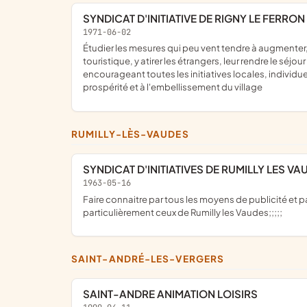
SYNDICAT D'INITIATIVE DE RIGNY LE FERRON
1971-06-02
étudier les mesures qui peu vent tendre à augmenter, d'une manière générale, la prospérité de la région et d'en poursuivre la réalisation ; oraganiser la région au point de vue
touristique, y atirer les étrangers, leur rendre le séj
encourageant toutes les initiatives locales, individue
prospérité et à l'embellissement du village
RUMILLY-LÈS-VAUDES
SYNDICAT D'INITIATIVES DE RUMILLY LES V
1963-05-16
faire connaitre par tous les moyens de publicité et par l'organisation d'excursions, de conférences, les beautés de notre département, ses trésors d'art, ses monuments et tout
particulièrement ceux de Rumilly les Vaudes;;;;;
SAINT-ANDRÉ-LES-VERGERS
SAINT-ANDRE ANIMATION LOISIRS