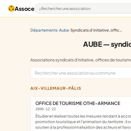
Assoce
Rechercher une association
départements
aube
syndicats d'initiative, offices de tourisme, salons du tourisme
/
/
AUBE — syndica
Associations syndicats d'initiative, offices de tou
AIX-VILLEMAUR-PÂLIS
OFFICE DE TOURISME OTHE-ARMANCE
2000-12-22
étudier et réaliser toutes les mesures tendant à accroître l'activité touristique ; l'office de Tourisme assume les missions d'accueil et d'information des touristes, ainsi que la
promotion touristique et l'animation du territoire ; i
soutien à la professionnalisation des acteurs et favo