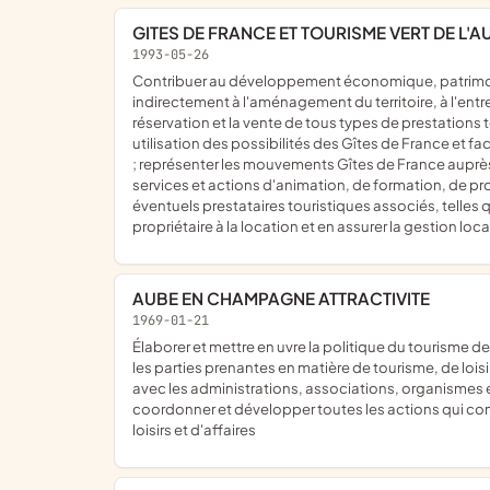
GITES DE FRANCE ET TOURISME VERT DE L'A
1993-05-26
contribuer au développement économique, patrimonial et culturel du tourisme principalement en milieu rural mais également en milieu urbain ; participer direcctement ou
indirectement à l'aménagement du territoire, à l'entret
réservation et la vente de tous types de prestations 
utilisation des possibilités des Gîtes de France et fac
; représenter les mouvements Gîtes de France auprès
services et actions d'animation, de formation, de pr
éventuels prestataires touristiques associés, telles q
propriétaire à la location et en assurer la gestion loca
AUBE EN CHAMPAGNE ATTRACTIVITE
1969-01-21
élaborer et mettre en uvre la politique du tourisme de loisirs et d'affaires du département, qui lui est confié par le conseil départemental ;organiser et animer la réflexion de toutes
les parties prenantes en matière de tourisme, de loisir
avec les administrations, associations, organismes et
coordonner et développer toutes les actions qui co
loisirs et d'affaires