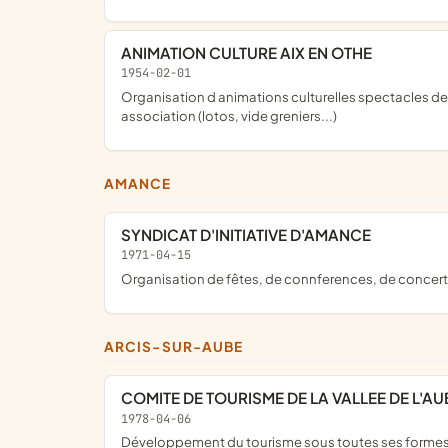
ANIMATION CULTURE AIX EN OTHE
1954-02-01
organisation d animations culturelles spectacles de tous types conférences expositions... elle peut organiser diverses manifestations permettant d alimenter la trésorerie de l
association (lotos, vide greniers...)
AMANCE
SYNDICAT D'INITIATIVE D'AMANCE
1971-04-15
organisation de fêtes, de connferences, de concert
ARCIS-SUR-AUBE
COMITE DE TOURISME DE LA VALLEE DE L'AU
1978-04-06
développement du tourisme sous toutes ses formes dans toutes les communes des cantons d'Arcis sur Aube et Ramerupt et dans les communes des cantons de Mery sur Seine