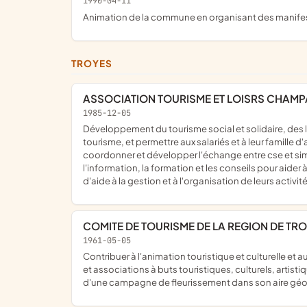
1990-04-11
animation de la commune en organisant des manifest
TROYES
ASSOCIATION TOURISME ET LOISRS CHAM
1985-12-05
développement du tourisme social et solidaire, des loisirs et de la culture ; organisation à l'intention de ses membres, des activités de loisirs, de culture, de vacances et de
tourisme, et permettre aux salariés et à leur famille d'
coordonner et développer l'échange entre cse et simila
l'information, la formation et les conseils pour aide
d'aide à la gestion et à l'organisation de leurs activ
COMITE DE TOURISME DE LA REGION DE TR
1961-05-05
contribuer à l'animation touristique et culturelle et au développement du tourisme sous toutes ses formes dans la région troyenne, en concertation avec les collectivités locales,
et associations à buts touristiques, culturels, artisti
d'une campagne de fleurissement dans son aire gé