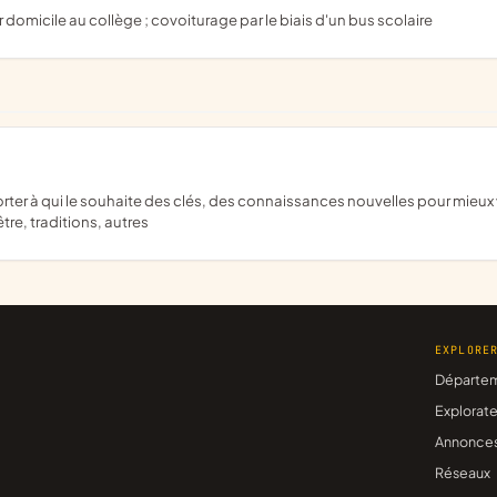
r domicile au collège ; covoiturage par le biais d'un bus scolaire
tre, traditions, autres
EXPLORE
Départe
Explorate
Annonce
Réseaux