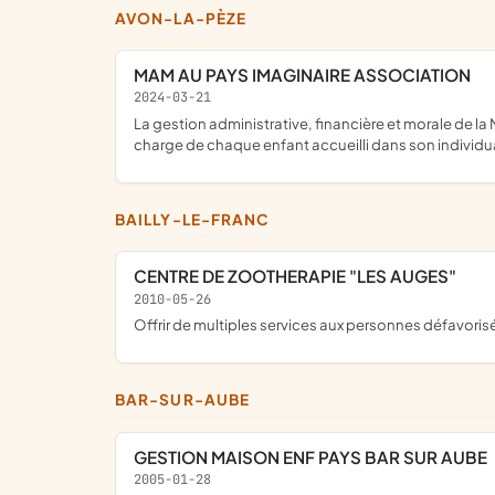
AVON-LA-PÈZE
MAM AU PAYS IMAGINAIRE ASSOCIATION
2024-03-21
la gestion administrative, financière et morale de la Mam (maison d'assistante maternelle) tenues par deux assistantes maternelles agréées ; cette structure permet la prise en
charge de chaque enfant accueilli dans son individual
BAILLY-LE-FRANC
CENTRE DE ZOOTHERAPIE "LES AUGES"
2010-05-26
offrir de multiples services aux personnes défavor
BAR-SUR-AUBE
GESTION MAISON ENF PAYS BAR SUR AUBE
2005-01-28