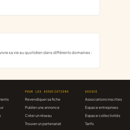
R
POUR LES ASSOCIATIONS
ASSOCE
ments
Revendiquer sa fiche
Associations inscrites
ur
Publier une annonce
Espace entreprises
s
Créer un réseau
Espace collectivités
Trouver un partenariat
Tarifs