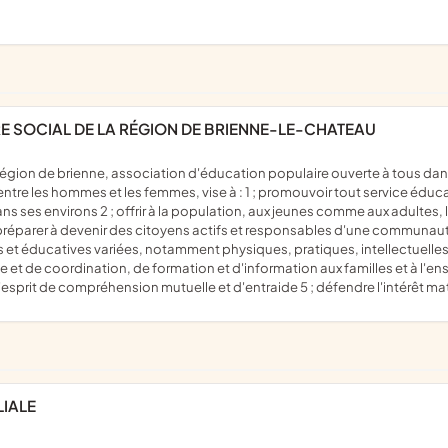
E SOCIAL DE LA RÉGION DE BRIENNE-LE-CHATEAU
entre les hommes et les femmes, vise à : 1 ; promouvoir tout service éduca
ns ses environs 2 ; offrir à la population, aux jeunes comme aux adultes,
réparer à devenir des citoyens actifs et responsables d'une communauté v
es et éducatives variées, notamment physiques, pratiques, intellectuelles
et de coordination, de formation et d'information aux familles et à l'ense
'esprit de compréhension mutuelle et d'entraide 5 ; défendre l'intérêt mat
LIALE