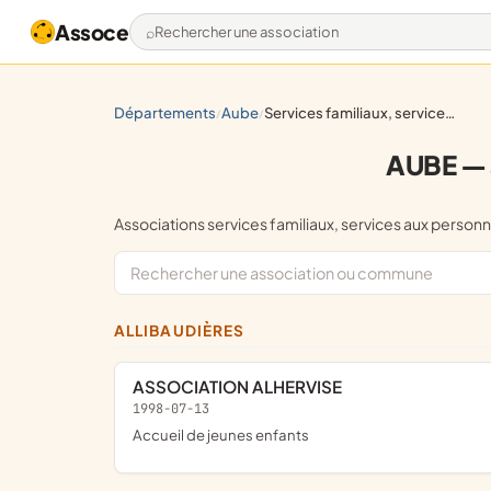
Assoce
Rechercher une association
départements
aube
services familiaux, services aux personnes âgées
/
/
AUBE — s
Associations services familiaux, services aux per
ALLIBAUDIÈRES
ASSOCIATION ALHERVISE
1998-07-13
Accueil de jeunes enfants