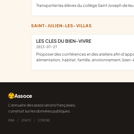
transporter les élèves du collège Saint Joseph de leu
SAINT-JULIEN-LES-VILLAS
LES CLES DU BIEN-VIVRE
2013-07-27
proposer des conférences et des ateliers afin d'apporter à qui le souhaite des clés, des connaissances nouvelles pour mieux vivre sa vie au quotidien dans différents domaines :
alimentation, habitat, famille, environnement, bien-ê
Assoce
L'annuaire des associations françaises,
construit sur les données publiques.
RNA
/
JOAFE
/
SIRENE