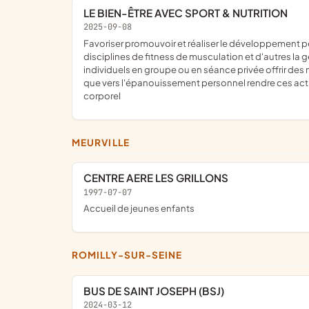
LE BIEN-ÊTRE AVEC SPORT & NUTRITION
2025-09-08
favoriser promouvoir et réaliser le développement personnel l'épanouissement et le bien-être des individus à travers des actions de coaching incluant le sport avec différentes
disciplines de fitness de musculation et d'autres la
individuels en groupe ou en séance privée offrir des 
que vers l'épanouissement personnel rendre ces activi
corporel
MEURVILLE
CENTRE AERE LES GRILLONS
1997-07-07
Accueil de jeunes enfants
ROMILLY-SUR-SEINE
BUS DE SAINT JOSEPH (BSJ)
2024-03-12