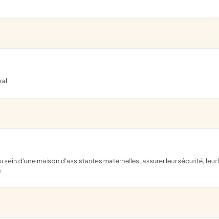
ral
n