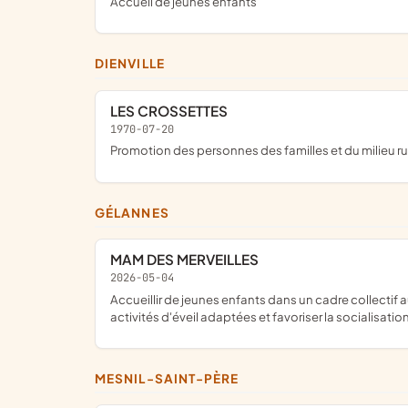
Accueil de jeunes enfants
DIENVILLE
LES CROSSETTES
1970-07-20
promotion des personnes des familles et du milieu ru
GÉLANNES
MAM DES MERVEILLES
2026-05-04
accueillir de jeunes enfants dans un cadre collectif au sein d'une maison d'assistantes maternelles, assurer leur sécurité, leur bien-être et leur développement, proposer des
activités d'éveil adaptées et favoriser la socialisatio
MESNIL-SAINT-PÈRE