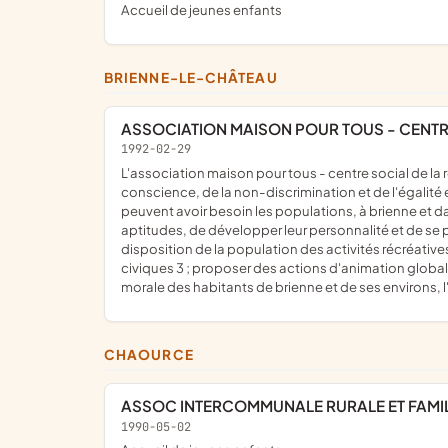
Accueil de jeunes enfants
BRIENNE-LE-CHÂTEAU
ASSOCIATION MAISON POUR TOUS - CENTR
1992-02-29
l'association maison pour tous - centre social de la région de brienne, association d'éducation populaire ouverte à tous dans le respect des principes de la liberté de
conscience, de la non-discrimination et de l'égalité 
peuvent avoir besoin les populations, à brienne et da
aptitudes, de développer leur personnalité et de se p
disposition de la population des activités récréativ
civiques 3 ; proposer des actions d'animation globale 
morale des habitants de brienne et de ses environs, l
CHAOURCE
ASSOC INTERCOMMUNALE RURALE ET FAMI
1990-05-02