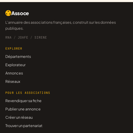
Assoce
L'annuaire des associations françaises, construit sur les données
publiques.
RNA
/
JOAFE
/
SIRENE
EXPLORER
Départements
Explorateur
Annonces
Réseaux
POUR LES ASSOCIATIONS
Revendiquer sa fiche
Publier une annonce
Créer un réseau
Trouver un partenariat