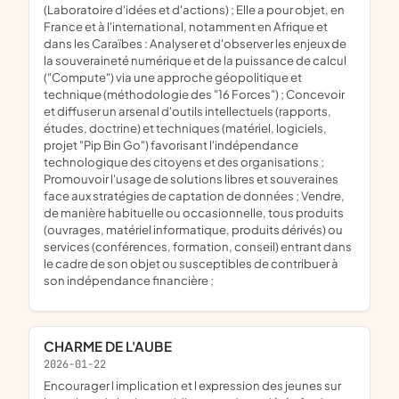
(Laboratoire d'idées et d'actions) ; Elle a pour objet, en
France et à l'international, notamment en Afrique et
dans les Caraïbes : Analyser et d'observer les enjeux de
la souveraineté numérique et de la puissance de calcul
("Compute") via une approche géopolitique et
technique (méthodologie des "16 Forces") ; Concevoir
et diffuser un arsenal d'outils intellectuels (rapports,
études, doctrine) et techniques (matériel, logiciels,
projet "Pip Bin Go") favorisant l'indépendance
technologique des citoyens et des organisations ;
Promouvoir l'usage de solutions libres et souveraines
face aux stratégies de captation de données ; Vendre,
de manière habituelle ou occasionnelle, tous produits
(ouvrages, matériel informatique, produits dérivés) ou
services (conférences, formation, conseil) entrant dans
le cadre de son objet ou susceptibles de contribuer à
son indépendance financière ;
CHARME DE L'AUBE
2026-01-22
encourager l implication et l expression des jeunes sur