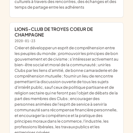
culturels à travers des rencontres, des échanges et des
temps de partage entre les adhérents
LIONS-CLUB DE TROYES COEUR DE
CHAMPAGNE
2020-01-23
créer et développer un esprit de compréhension entre
les peuples du monde ; promouvoir les principes de bon
gouvernement et de civisme ; s'intéresser activement au
bien-être social et moral de la communauté ; unir les
Clubs par les liens d'amitié, de bonne camaraderie et de
compréhension mutuelle ; fournir un lieu de rencontre
permettant la discussion ouverte de tous les sujets
d'intérêt public, sauf ceux de politique partisane et de
religion sectaire qui ne feront pas l'objet de débats de la
part des membres des Clubs ; encourager des
personnes animées de l'esprit de service à servir la
communauté sans récompense financière personnelle,
et encourager la compétence et la pratique des
principes moraux dans le commerce, l'industrie, les
professions libérales, les travaux publics et les
entreprises privées