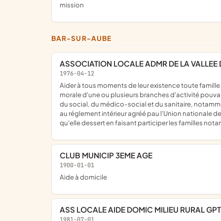
mission
BAR-SUR-AUBE
ASSOCIATION LOCALE ADMR DE LA VALLEE
1976-04-12
aider à tous moments de leur existence toute famille ou personne habitant dans les communes et les quartiers où elle exerce son action ; assurer la responsabilité matérielle et
morale d'une ou plusieurs branches d'activité pouvant 
du social, du médico-social et du sanitaire, notamm
au réglement intérieur agréé pau l'Union nationale des
qu'elle dessert en faisant participer les familles not
CLUB MUNICIP 3EME AGE
1900-01-01
Aide à domicile
ASS LOCALE AIDE DOMIC MILIEU RURAL GPT
1981-07-01