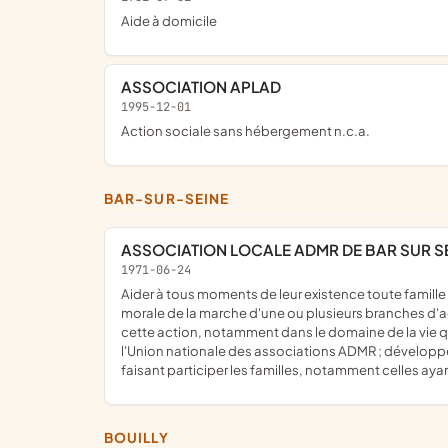
Aide à domicile
ASSOCIATION APLAD
1995-12-01
Action sociale sans hébergement n.c.a.
BAR-SUR-SEINE
ASSOCIATION LOCALE ADMR DE BAR SUR S
1971-06-24
aider à tous moments de leur existence toute famille ou personne habitant dans les communes et les quartiers où elle exerce son action; assurer la responsabilité matérielle et
morale de la marche d'une ou plusieurs branches d'act
cette action, notamment dans le domaine de la vie 
l'Union nationale des associations ADMR ; développer u
faisant participer les familles, notamment celles ayan
BOUILLY