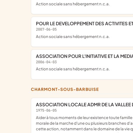
Action sociale sans hébergement n.c.a.
POUR LE DEVELOPPEMENT DES ACTIVITES 
2007-06-05
Action sociale sans hébergement n.c.a.
ASSOCIATION POUR L'INITIATIVE ET LA M
2006-04-03
Action sociale sans hébergement n.c.a.
CHARMONT-SOUS-BARBUISE
ASSOCIATION LOCALE ADMR DE LA VALLEE 
1975-06-05
aider à tous moments de leur existence toute famille ou personne habitant dans les communes et les quartiers où elle exerce son action; assurer la responsabilité matérielle et
morale de la marche d'une ou plusieurs branches d'act
cette action, notamment dans le domaine de la vie 