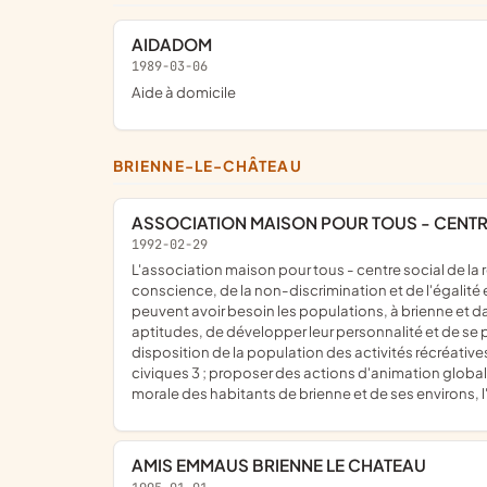
AIDADOM
1989-03-06
Aide à domicile
BRIENNE-LE-CHÂTEAU
ASSOCIATION MAISON POUR TOUS - CENTR
1992-02-29
l'association maison pour tous - centre social de la région de brienne, association d'éducation populaire ouverte à tous dans le respect des principes de la liberté de
conscience, de la non-discrimination et de l'égalité 
peuvent avoir besoin les populations, à brienne et da
aptitudes, de développer leur personnalité et de se p
disposition de la population des activités récréativ
civiques 3 ; proposer des actions d'animation globale 
morale des habitants de brienne et de ses environs, l
AMIS EMMAUS BRIENNE LE CHATEAU