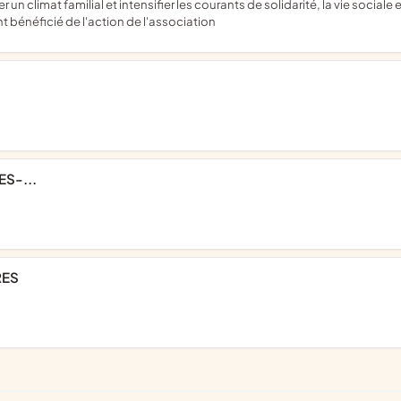
n climat familial et intensifier les courants de solidarité, la vie social
t bénéficié de l'action de l'association
S-...
RES