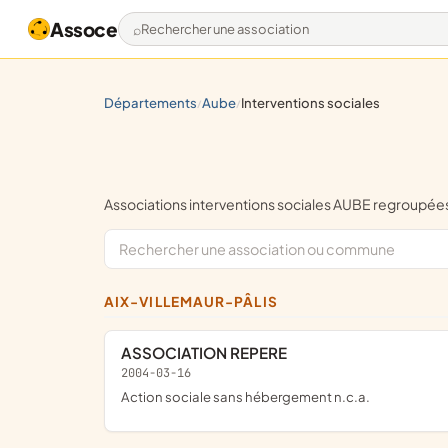
Assoce
Rechercher une association
départements
aube
interventions sociales
/
/
Associations interventions sociales AUBE regroupé
AIX-VILLEMAUR-PÂLIS
ASSOCIATION REPERE
2004-03-16
Action sociale sans hébergement n.c.a.