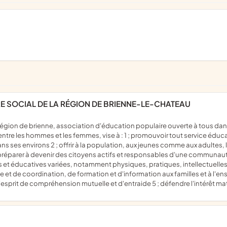
E SOCIAL DE LA RÉGION DE BRIENNE-LE-CHATEAU
entre les hommes et les femmes, vise à : 1 ; promouvoir tout service éduca
ns ses environs 2 ; offrir à la population, aux jeunes comme aux adultes,
réparer à devenir des citoyens actifs et responsables d'une communauté v
es et éducatives variées, notamment physiques, pratiques, intellectuelles
et de coordination, de formation et d'information aux familles et à l'ense
'esprit de compréhension mutuelle et d'entraide 5 ; défendre l'intérêt mat