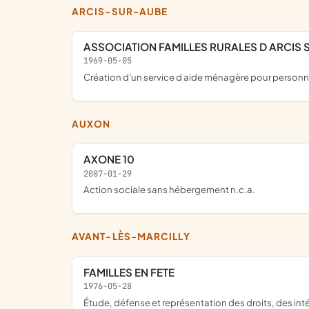
ARCIS-SUR-AUBE
ASSOCIATION FAMILLES RURALES D ARCIS 
1969-05-05
création d'un service d aide ménagère pour personnes
AUXON
AXONE 10
2007-01-29
Action sociale sans hébergement n.c.a.
AVANT-LÈS-MARCILLY
FAMILLES EN FETE
1976-05-28
étude, défense et représentation des droits, des intérêts moraux et matériels des familles rurales; création de tous services susceptibles de les aider a remplir efficacement leur