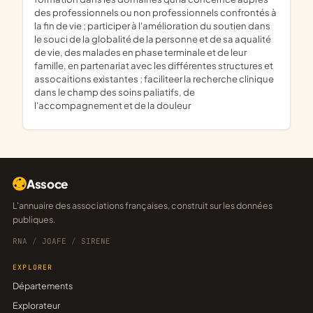
des professionnels ou non professionnels confrontés à
la fin de vie ; participer à l'amélioration du soutien dans
le souci de la globalité de la personne et de sa aqualité
de vie, des malades en phase terminale et de leur
famille, en partenariat avec les différentes structures et
assocaitions existantes ; faciliteer la recherche clinique
dans le champ des soins paliatifs, de
l'accompagnement et de la douleur
Assoce
L'annuaire des associations françaises, construit sur les données
publiques.
RNA
/
JOAFE
/
SIRENE
EXPLORER
Départements
Explorateur