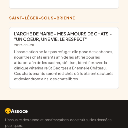
SAINT-LÉGER-SOUS-BRIENNE
L'ARCHE DE MARIE - MES AMOURS DE CHATS -
"UN COEUR, UNE VIE, LE RESPECT"
2017-11-20
l'association ne fait pas refuge : elle pose des cabanes,
nourrit les chats errants afin de les attirer pour les
attraper afin de les castrer, stériliser, identifier avec la
clinique vétérinaire St Georges à Brienne le Château.
Ces chats errants seront relâchés où ils étaient capturés
et deviendront ainsi des chats libres
Assoce
L'annuaire des associations françaises, construit sur les données
publiques.