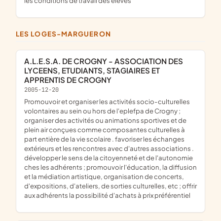
les conditions de travail des élèves
LES LOGES-MARGUERON
A.L.E.S.A. DE CROGNY - ASSOCIATION DES
LYCEENS, ETUDIANTS, STAGIAIRES ET
APPRENTIS DE CROGNY
2005-12-20
promouvoir et organiser les activités socio-culturelles
volontaires au sein ou hors de l'eplefpa de Crogny ;
organiser des activités ou animations sportives et de
plein air conçues comme composantes culturelles à
part entière de la vie scolaire . favoriser les échanges
extérieurs et les rencontres avec d'autres associations .
développer le sens de la citoyenneté et de l'autonomie
ches les adhérents ; promouvoir l'éducation, la diffusion
et la médiation artistique, organisation de concerts,
d'expositions, d'ateliers, de sorties culturelles, etc ; offrir
aux adhérents la possibilité d'achats à prix préférentiel