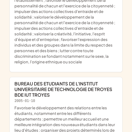
l'établissement ; favoriser le développement de la
personnalité de chacun et l'exercice de la citoyenneté ;
impulser des actions collectives d'entraide et de
solidarité ; valoriser le développement de la
personnalité de chacun et l'exercice de la citoyenneté ;
impulser des actions collectives d'entraide et de
solidarité ; valoriser la créativité, l'initiative, l'esprit
d'équipe et d'entreprise ; favoriser l'expression des
individus et des groupes dans la limite du respect des
personnes et des biens ; lutter contre toute
discrimination se fondant notamment sur le sexe, la
religion, l'origine ethnique ou sociale
BUREAU DES ETUDIANTS DE L'INSTITUT
UNIVERSITAIRE DE TECHNOLOGIE DE TROYES
BDE IUT TROYES
2005-01-10
favoriser le développement des relations entre les
étudiants, notamment entre les différents
départements ; permettre un meilleur accueil et une
meilleure intégration des nouveaux étudiants dans leur
lieu d'études ; organiser des projets déterminés lors de