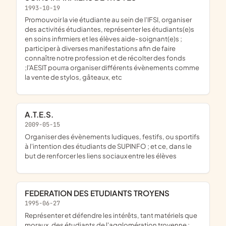
1993-10-19
promouvoir la vie étudiante au sein de l'IFSI, organiser
des activités étudiantes, représenter les étudiants(e)s
en soins infirmiers et les élèves aide-soignant(e)s ;
participer à diverses manifestations afin de faire
connaître notre profession et de récolter des fonds
;l'AESIT pourra organiser différents évènements comme
la vente de stylos, gâteaux, etc
A.T.E.S.
2009-05-15
organiser des évènements ludiques, festifs, ou sportifs
à l'intention des étudiants de SUPINFO ; et ce, dans le
but de renforcer les liens sociaux entre les élèves
FEDERATION DES ETUDIANTS TROYENS
1995-06-27
représenter et défendre les intérêts, tant matériels que
moraux, des étudiants de l'agglomération troyenne ;