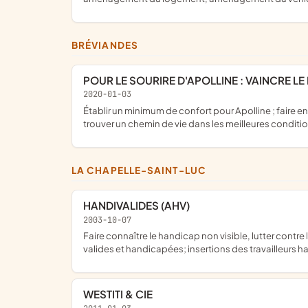
BRÉVIANDES
POUR LE SOURIRE D'APOLLINE : VAINCRE 
2020-01-03
établir un minimum de confort pour Apolline ; faire en sorte de compenser au maximum par rapport à un enfant et se battre pour ; vaincre les obstacles actuels et futurs pour lui
trouver un chemin de vie dans les meilleures conditi
LA CHAPELLE-SAINT-LUC
HANDIVALIDES (AHV)
2003-10-07
faire connaître le handicap non visible, lutter contre les descriminations liées au handicap; assister les handicapés dans leur démarches; soutient et solidarités entre personnes
valides et handicapées; insertions des travailleurs 
WESTITI & CIE