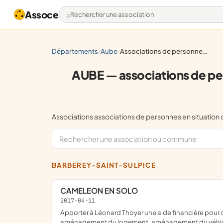
Assoce
Rechercher une association
départements
aube
associations de personnes en situation de handicap pour l'entraide et la solidarité (hors défense de droits fondamentaux)
/
/
AUBE — associations de pers
Associations associations de personnes en situatio
BARBEREY-SAINT-SULPICE
CAMELEON EN SOLO
2017-04-11
apporter à Léonard Thoyer une aide financière pour des soins ainsi que du matériel médicalisé (lit adapté, fauteuil roulant, chaise thérapeutique, chaise de douche, siège auto,
aménagement du logement, aménagement du véhicul