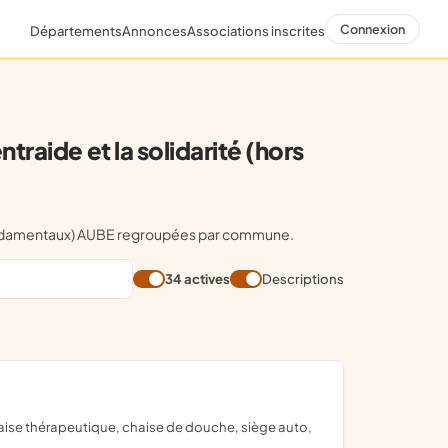
Connexion
Départements
Annonces
Associations inscrites
raide et la solidarité (hors
ts fondamentaux) AUBE regroupées par commune.
34 actives
Descriptions