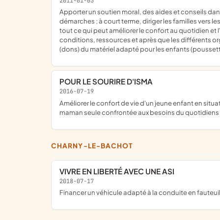
2011-01-03
apporter un soutien moral, des aides et conseils dans l'organisation quotidienne ainsi qu'une aide financières aux familles d'enfants handicapés (mineurs) et les aider dans leurs
démarches ; à court terme, diriger les familles vers
tout ce qui peut améliorer le confort au quotidien et 
conditions, ressources et après que les différents o
(dons) du matériel adapté pour les enfants (poussettes
POUR LE SOURIRE D'ISMA
2016-07-19
améliorer le confort de vie d'un jeune enfant en situation d'handicap ; accompagner les réponses aux besoins matériels qui évoluent à mesure que l'enfant grandit ; soutenir une
maman seule confrontée aux besoins du quotidiens (
CHARNY-LE-BACHOT
VIVRE EN LIBERTÉ AVEC UNE ASI
2018-07-17
financer un véhicule adapté à la conduite en fauteui