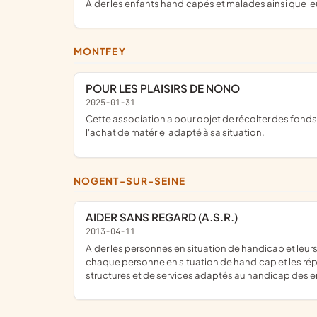
aider les enfants handicapés et malades ainsi que le
MONTFEY
POUR LES PLAISIRS DE NONO
2025-01-31
Cette association a pour objet de récolter des fonds pour venir en aide à Nollan, atteint d'un handicap moteur et mental et l'aider dans son quotidien, ainsi qu'à ses proches, avec
l'achat de matériel adapté à sa situation.
NOGENT-SUR-SEINE
AIDER SANS REGARD (A.S.R.)
2013-04-11
aider les personnes en situation de handicap et leurs familles pour qu'elles soient le moteur dans l'amélioration de leurs vies au quotidien ; assurer un fauteuil ou un tricycle à
chaque personne en situation de handicap et les répar
structures et de services adaptés au handicap des e