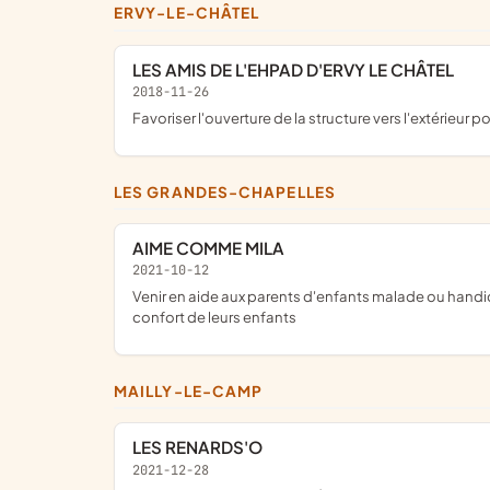
ERVY-LE-CHÂTEL
LES AMIS DE L'EHPAD D'ERVY LE CHÂTEL
2018-11-26
favoriser l'ouverture de la structure vers l'extérieur
LES GRANDES-CHAPELLES
AIME COMME MILA
2021-10-12
venir en aide aux parents d'enfants malade ou handicapés afin de les accompagner dans leurs démarches, échanger sur nos expériences, les aider à financer du matériel pour le
confort de leurs enfants
MAILLY-LE-CAMP
LES RENARDS'O
2021-12-28