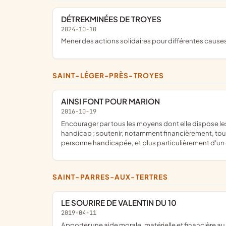
DÉTREKMINÉES DE TROYES
2024-10-10
mener des actions solidaires pour différentes cau
SAINT-LÉGER-PRÈS-TROYES
AINSI FONT POUR MARION
2016-10-19
encourager par tous les moyens dont elle dispose les actions d'évolution comportementale, individuelle ou collective, les initiatives visant à améliorer le regard porté sur le
handicap ; soutenir, notamment financièrement, tout 
personne handicapée, et plus particulièrement d'un
SAINT-PARRES-AUX-TERTRES
LE SOURIRE DE VALENTIN DU 10
2019-04-11
apporter une aide morale, matérielle et financière au bien-être de Valentin Lenoire, petit garçon souffrant d'une tétraparésie spastique suite à un état de mal épileptique, en