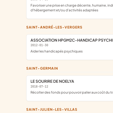
favoriser une prise en charge décente, humaine, individualisée des personnes handicapées mentales, par la création et le développement des structures d'accueil,
d'hébergement et/ou d'activités adaptées
SAINT-ANDRÉ-LES-VERGERS
ASSOCIATION HPGM2C-HANDICAP PSYCHI
2012-01-30
aider les handicapés psychiques
SAINT-GERMAIN
LE SOURIRE DE NOELYA
2018-07-12
récolter des fonds pour pouvoir palier aux coût du 
SAINT-JULIEN-LES-VILLAS