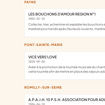
PAYNS
LES BOUCHONS D'AMOUR REGION N°1
2006-02-10
collecter, trier, acheminer et expédier les bouchons en plastique vers son partenaire recycleur ; promouvoir par tous les moyens la collecte des bouchons afin d'acquérir du
matériel pour handicapés (fauteuils roulants, matéri
PONT-SAINTE-MARIE
VICE VERS'LOVE
2020-09-08
aider à la promotion de la tournée musicale du chanteur Yves Romao ; reverser aux associations "Les Arts Confondus" et "Autisme Et Cetera" tous les bénéfices récoltés dans
cette tournée afin de mettre en place des séjours ad
ROMILLY-SUR-SEINE
A.P.A.J.H. 10 P.S.H. ASSOCIATION POUR 
2006-04-20