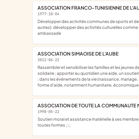
ASSOCIATION FRANCO-TUNISIENNE DE L'A
1977-10-04
développer des activités communes de sports et de loisirs ; développer une entraide de ses membres et au delà (mise à disposition des connaissances des uns au service des
autres); développer des activités culturelles comme
ambassade
ASSOCIATION SIMAOISE DE L'AUBE
2012-06-22
rassembler et sensibiliser les familles et les jeunes de toutes les régions de Comores résidents dans le département de l'aube pour former une unité de communauté sereine et
solidaire ; apporter au quotidien une aide, un soutien
; dans les événements de la vie (naissance, mariage, dé
forme d'aide, notamment humanitaire, économique,
ASSOCIATION DE TOUTE LA COMMUNAUTE M
1998-05-22
soutien moral et assistance matérielle à ses membres ; aide et information en matière économique et sociale ; création de cours d' alphabétisation et de perfectionnement sous
toutes formes ;;;;