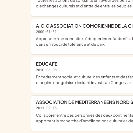
toutes les actions de solidarité en faveur des personnes en difficulté dans notre ville en France et en Afrique ; elle concourt à la promotion de l'aide au développement en Afrique,
d'échanges culturels et d'entraide entre les peuples
A.C.C ASSOCIATION COMORIENNE DE LA C
2000-01-31
apprendre à se connaitre ; éduquer les enfants nés d'un ou de parents comoriens, en portant à leur connaissance leur patrimoine culturel ; montrer une bonne image de l'Islam
dans un souci de tolérance et de paix
EDUCAFE
2010-06-08
encadrement social et culturel des enfants et des femmes issues de l'immigration ; promouvoir et encourager les initiatives entreprenariales des ressortissants français et/ou
d'origine congolaise désirant investir au Congo via
ASSOCIATION DE MEDITERRANEENS NORD 
2011-09-15
collaborer entre des personnes des deux continents Europe- Afrique du Nord pour mieux partager traditions, savoir faire culinaire, animations diverses, etc ; création de projets
apportant la recherche d'améliorations culturales da