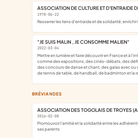
ASSOCIATION DE CULTURE ET D'ENTRAIDE 
1978-06-22
resserrer les liens d'entraide et de solidarité; enri
"JE SUIS MALIN , JE CONSOMME MALIEN"
2022-03-04
mettre en lumière et faire découvrir en France et à l'international les richesses que possède le Mali tels que l'histoire, l'art, la culture, et les savoir-faire ; proposer des événements
comme des expositions, des cinés-débats, des défilés 
des concours de danse et chant, des galas avec ou sa
de tennis de table, de handball, de badminton et la r
BRÉVIANDES
ASSOCIATION DES TOGOLAIS DE TROYES (A.
2016-02-08
promouvoir l'amitié et la solidarité entre les adhérents sans aucune distinction ; apporter une contribution financière et morale à chacun de ses membre suite à la perte de l'un de
ses parents