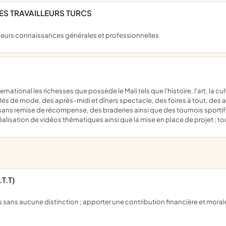
DES TRAVAILLEURS TURCS
chir leurs connaissances générales et professionnelles
de mode, des après-midi et dîners spectacle, des foires à tout, des atel
ns remise de récompense, des braderies ainsi que des tournois sportifs 
éalisation de vidéos thématiques ainsi que la mise en place de projet ; to
T.T)