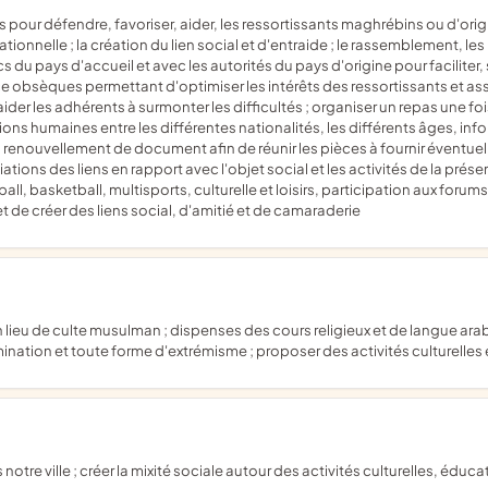
rationnelle ; la création du lien social et d'entraide ; le rassemblement,
cs du pays d'accueil et avec les autorités du pays d'origine pour faciliter
ce obsèques permettant d'optimiser les intérêts des ressortissants et assi
aider les adhérents à surmonter les difficultés ; organiser un repas une f
relations humaines entre les différentes nationalités, les différents âges,
 renouvellement de document afin de réunir les pièces à fournir éventuel
ations des liens en rapport avec l'objet social et les activités de la prése
tball, basketball, multisports, culturelle et loisirs, participation aux foru
 de créer des liens social, d'amitié et de camaraderie
crimination et toute forme d'extrémisme ; proposer des activités culturelles