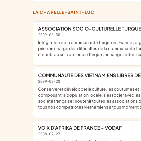
LA CHAPELLE-SAINT-LUC
ASSOCIATION SOCIO-CULTURELLE TURQU
2009-06-30
intégration de la communauté Turque en France ; organisation d'activités culturelles, kermesses, spectacles, sorties, activités sportives, concerts ; promouvoir la culture Turque ;
prise en charge des difficultés de la communauté Turqu
enfants au sein de l'école Turque ; échanges inter-cult
COMMUNAUTE DES VIETNAMIENS LIBRES DE 
2009-09-28
conserver et développer la culture, les coutumes et les traditions vietnamiennes, afin de les transmettre aux générations futures ; s'entraider, s'intégrer aux autres communautés
composant la population locale, s'associer avec les
société française ; soutenir toutes les associations qui
tous nos compatriotes vietnamiens à tous moment 
VOIX D'AFRIKA DE FRANCE - VODAF
2008-02-27