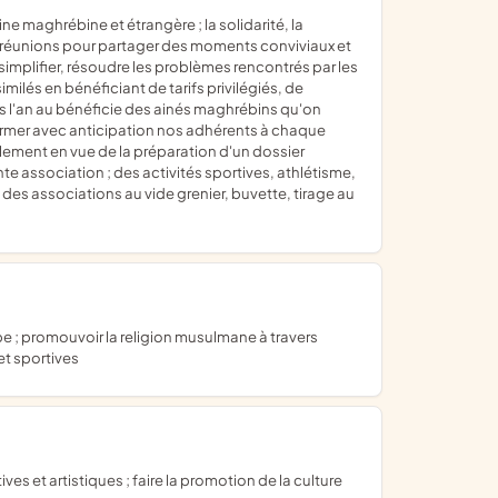
 les réunions pour partager des moments conviviaux et
, simplifier, résoudre les problèmes rencontrés par les
milés en bénéficiant de tarifs privilégiés, de
ois l'an au bénéficie des ainés maghrébins qu'on
 informer avec anticipation nos adhérents à chaque
lement en vue de la préparation d'un dossier
nte association ; des activités sportives, athlétisme,
ms des associations au vide grenier, buvette, tirage au
 et sportives