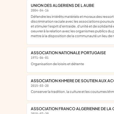
UNION DES ALGERIENS DE L AUBE
2004-04-16
défendre les intérêts matériels et moraux des ressortissants algériens, lutter contre le racisme, les discriminations de toutes natures et toutes incitations à la haine et à la
discrimination raciale avec les associations poursuiva
et stimuler l'esprit d'entraide, d'unité et de solidarit
oeuvrer à la relation avec les organismes publics du p
mettre à la disposition de la communauté un lieu de r
ASSOCIATION NATIONALE PORTUGAISE
1971-06-01
organisation de loisirs et détente
ASSOCIATION KHMERE DE SOUTIEN AUX ACC
2015-03-20
conserver la tradition, la culture et les coutumes k
ASSOCIATION FRANCO ALGERIENNE DE LA C
2015-07-20