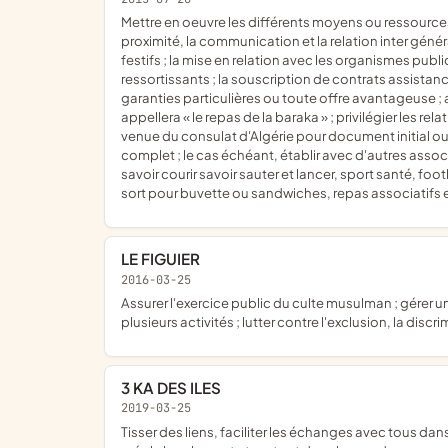
mettre en oeuvre les différents moyens ou ressources pour défendre, favoriser, aider, les ressortissants maghrébins ou d'origine maghrébine et étrangère ; la solidarité, la
proximité, la communication et la relation inter géné
festifs ; la mise en relation avec les organismes publi
ressortissants ; la souscription de contrats assistan
garanties particulières ou toute offre avantageuse ; 
appellera « le repas de la baraka » ; privilégier les 
venue du consulat d'Algérie pour document initial ou
complet ; le cas échéant, établir avec d'autres associ
savoir courir savoir sauter et lancer, sport santé, foo
sort pour buvette ou sandwiches, repas associatifs et
LE FIGUIER
2016-03-25
assurer l'exercice public du culte musulman ; gérer un lieu de culte musulman ; dispenses des cours religieux et de langue arabe ; promouvoir la religion musulmane à travers
plusieurs activités ; lutter contre l'exclusion, la dis
3 KA DES ILES
2019-03-25
tisser des liens, faciliter les échanges avec tous dans notre ville ; créer la mixité sociale autour des activités culturelles, éducatives et artistiques ; faire la promotion de la culture