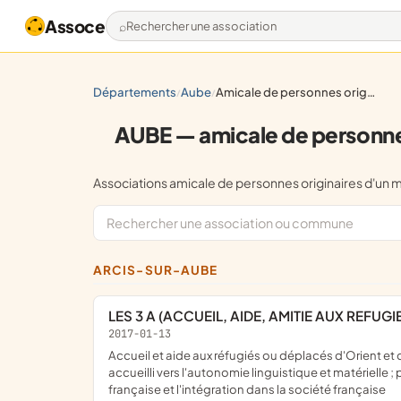
Assoce
Rechercher une association
départements
aube
amicale de personnes originaires d'un même pays (hors défense des droits des étrangers)
/
/
AUBE — amicale de personnes
Associations amicale de personnes originaires d'u
ARCIS-SUR-AUBE
LES 3 A (ACCUEIL, AIDE, AMITIE AUX REFUG
2017-01-13
accueil et aide aux réfugiés ou déplacés d'Orient et d'ailleurs ; accueil et aide momentanés, ponctuels, afin d'accompagner, de conduire tout homme, femme, jeune ou enfant
accueilli vers l'autonomie linguistique et matérielle
française et l'intégration dans la société française