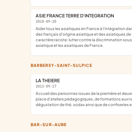
ASIE FRANCE TERRE D'INTEGRATION
2018-09-20
aider tous les asiatiques en France à l'intégration dans la société française et dans la civilisation occidentale. Promouvoir l'entraide et le partage amical, professionnel et culturel
des français d'origine asiatique et des asiatiques de
caractère raciste; lutter contre la discrimination sou
asiatique et les asiatiques de France.
BARBEREY-SAINT-SULPICE
LA THEIERE
2013-09-17
accueil des personnes issues de la première et deuxième génération de l'immigration ; instruction des règles et lois françaises ; apprentissage de la langue française ; mise en
place d'ateliers pédagogiques, de formations aux nou
dégustation de thé, sodas ainsi que de confiseries et
BAR-SUR-AUBE