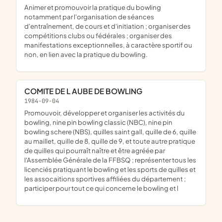
animer et promouvoir la pratique du bowling
notamment par l'organisation de séances
d'entraînement, de cours et d'initiation ; organiser des
compétitions clubs ou fédérales ; organiser des
manifestations exceptionnelles, à caractère sportif ou
non, en lien avec la pratique du bowling.
COMITE DE L AUBE DE BOWLING
1984-09-04
promouvoir, développer et organiser les activités du
bowling, nine pin bowling classic (NBC), nine pin
bowling schere (NBS), quilles saint gall, quille de 6, quille
au maillet, quille de 8, quille de 9, et toute autre pratique
de quilles qui pourraît naître et être agréée par
l'Assemblée Générale de la FFBSQ ; représenter tous les
licenciés pratiquant le bowling et les sports de quilles et
les assocaitions sportives affiliées du département ;
participer pour tout ce qui concerne le bowling et l