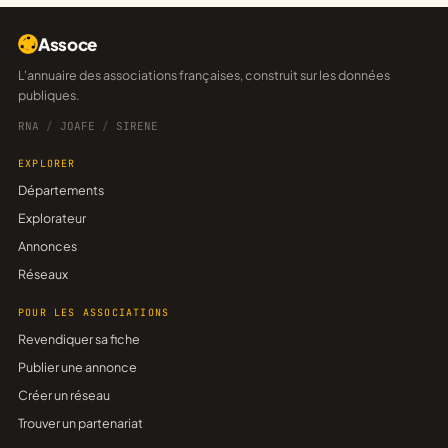
Assoce
L'annuaire des associations françaises, construit sur les données
publiques.
RNA
/
JOAFE
/
SIRENE
EXPLORER
Départements
Explorateur
Annonces
Réseaux
POUR LES ASSOCIATIONS
Revendiquer sa fiche
Publier une annonce
Créer un réseau
Trouver un partenariat