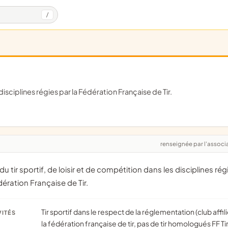
/
 disciplines régies par la Fédération Française de Tir.
renseignée par l'associ
dération Française de Tir.
Tir sportif dans le respect de la réglementation (club affilié à
VITÉS
la fédération française de tir, pas de tir homologués FF Tir