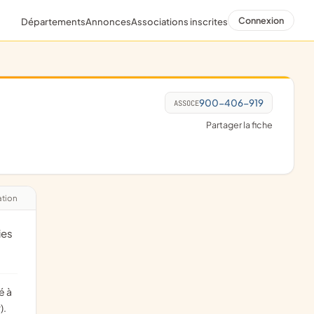
Connexion
Départements
Annonces
Associations inscrites
900-406-919
ASSOCE
Partager la fiche
ation
).