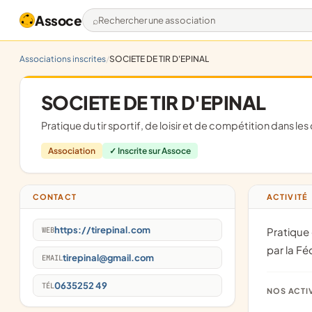
Assoce
Rechercher une association
Associations inscrites
SOCIETE DE TIR D'EPINAL
SOCIETE DE TIR D'EPINAL
Pratique du tir sportif, de loisir et de compétition dans les
Association
✓ Inscrite sur Assoce
CONTACT
ACTIVITÉ
https://tirepinal.com
WEB
Pratique du tir sportif, de loisir et de compétition dans les disciplines régies
par la Fé
tirepinal@gmail.com
EMAIL
0635252 49
TÉL
NOS ACTI