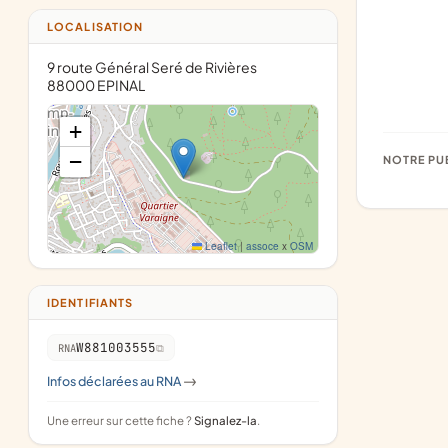
LOCALISATION
9 route Général Seré de Rivières
88000 EPINAL
+
−
NOTRE PU
Leaflet
|
assoce
x
OSM
IDENTIFIANTS
W881003555
RNA
Infos déclarées au RNA
->
Une erreur sur cette fiche ?
Signalez-la
.