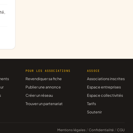
R
POUR LES ASSOCIATIONS
ASSOCE
ments
Revendiquer sa fiche
Associations inscrites
ur
Publier une annonce
Espace entreprises
s
Créer un réseau
Espace collectivités
Trouver un partenariat
Tarifs
Soutenir
Mentions légales
/
Confidentialité
/
CGU