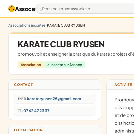
Assoce
Rechercher une association
Associations inscrites
KARATE CLUB RYUSEN
KARATE CLUB RYUSEN
promouvoir et enseigner la pratique du karaté ; projets 
Association
✓ Inscrite sur Assoce
CONTACT
ACTIVITÉ
karateryusen25@gmail.com
EMAIL
promouvoir et enseigner la pratique du karaté et disciplines associées ;
développ
07 62 47 23 37
TÉL
et de pr
distincti
administr
LOCALISATION