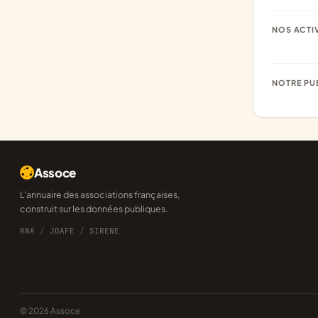
NOS ACTI
NOTRE PU
Assoce
L'annuaire des associations françaises,
construit sur les données publiques.
RNA
/
JOAFE
/
SIRENE
© 2026 Assoce