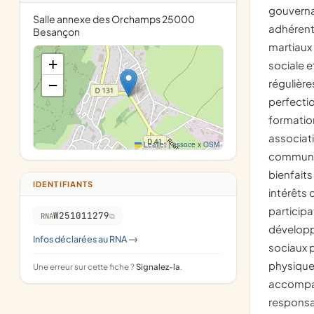
gouverna
Salle annexe des Orchamps 25000
adhérents
Besançon
martiaux 
+
sociale e
−
régulière
perfectio
formatio
associati
Leaflet
|
assoce
x
OSM
communau
bienfaits
IDENTIFIANTS
intérêts 
participat
W251011279
RNA
développ
Infos déclarées au RNA
->
sociaux p
physique 
Une erreur sur cette fiche ?
Signalez-la
.
accompag
responsab