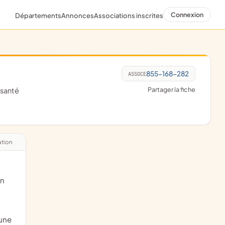
Connexion
Départements
Annonces
Associations inscrites
855-168-282
ASSOCE
Partager la fiche
-santé
ation
on
'une