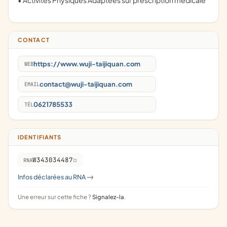
• Activités Physiques Adaptées sur prescription médicale
CONTACT
https://www.wuji-taijiquan.com
WEB
contact@wuji-taijiquan.com
EMAIL
0621785533
TÉL
IDENTIFIANTS
W343034487
RNA
Infos déclarées au RNA
->
Une erreur sur cette fiche ?
Signalez-la
.