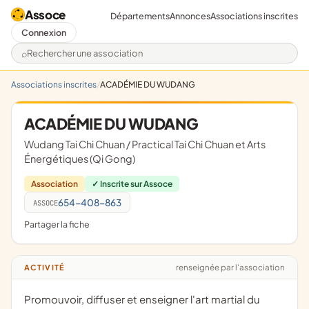
Assoce
Départements
Annonces
Associations inscrites
Connexion
Rechercher une association
Associations inscrites
ACADÉMIE DU WUDANG
ACADÉMIE DU WUDANG
Wudang Tai Chi Chuan / Practical Tai Chi Chuan et Arts
Énergétiques (Qi Gong)
Association
✓ Inscrite sur Assoce
654-408-863
ASSOCE
Partager la fiche
renseignée par l'association
ACTIVITÉ
Promouvoir, diffuser et enseigner l'art martial du