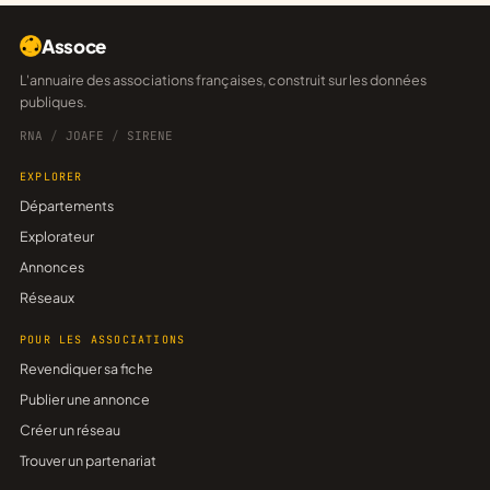
Assoce
L'annuaire des associations françaises, construit sur les données
publiques.
RNA
/
JOAFE
/
SIRENE
EXPLORER
Départements
Explorateur
Annonces
Réseaux
POUR LES ASSOCIATIONS
Revendiquer sa fiche
Publier une annonce
Créer un réseau
Trouver un partenariat